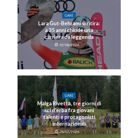
GARE
Lara Gut-Behrami si ritira:
a 35 anni chiude una
carriera da leggenda
05/08/2026
GARE
Malga Rivetta, tre giorni di
sci d’erba fra giovani
talenti e protagonisti
internazionali
28/07/2026