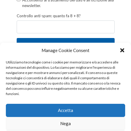
Acconsento al trattamento dei dati e all'iscrizione alla
newsletter.
Controllo anti-spam: quanto fa 8 + 8?
Iscriviti
Manage Cookie Consent
Follow us!
Utilizziamo tecnologie come i cookie per memorizzare e/o accedere alle
informazioni del dispositivo. Lo facciamo per migliorare l'esperienza di
navigazione e per mostrare annunci personalizzati. Il consenso a queste
tecnologie ci consentirà di elaborare dati quali il comportamento di
navigazione o gli ID univoci su questo sito. Il mancato consenso o la revoca
del consenso possono influire negativamente su alcune caratteristiche e
funzioni.
Accetta
Nega
Copyright © 2026 OTTIS surl - Tutti i diritti sono riservati