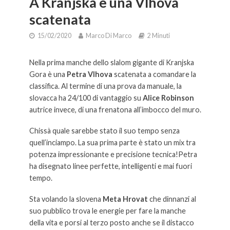
A Kranjska è una Vlhova
scatenata
15/02/2020
Marco Di Marco
2 Minuti
Nella prima manche dello slalom gigante di Kranjska
Gora è una
Petra Vlhova
scatenata a comandare la
classifica. Al termine di una prova da manuale, la
slovacca ha 24/100 di vantaggio su
Alice Robinson
autrice invece, di una frenatona all’imbocco del muro.
Chissà quale sarebbe stato il suo tempo senza
quell’inciampo. La sua prima parte è stato un mix tra
potenza impressionante e precisione tecnica!Petra
ha disegnato linee perfette, intelligenti e mai fuori
tempo.
Sta volando la slovena
Meta Hrovat
che dinnanzi al
suo pubblico trova le energie per fare la manche
della vita e porsi al terzo posto anche se il distacco