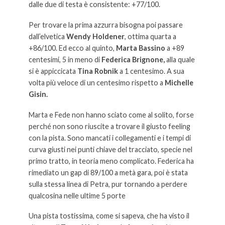
dalle due di testa è consistente: +77/100.
Per trovare la prima azzurra bisogna poi passare
dall’elvetica
Wendy Holdener
, ottima quarta a
+86/100. Ed ecco al quinto,
Marta Bassino
a +89
centesimi, 5 in meno di
Federica Brignone,
alla quale
si è appiccicata
Tina Robnik
a 1 centesimo. A sua
volta più veloce di un centesimo rispetto a
Michelle
Gisin.
Marta e Fede non hanno sciato come al solito, forse
perché non sono riuscite a trovare il giusto feeling
con la pista. Sono mancati i collegamenti e i tempi di
curva giusti nei punti chiave del tracciato, specie nel
primo tratto, in teoria meno complicato. Federica ha
rimediato un gap di 89/100 a metà gara, poi è stata
sulla stessa linea di Petra, pur tornando a perdere
qualcosina nelle ultime 5 porte
Una pista tostissima, come si sapeva, che ha visto il