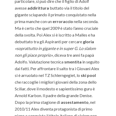
particolare, si può dire che il figlio di Adolf
avesse
addirittura
buttato via il titolo del
gigante sciupando il primato conquistato nella
prima manche con un
erroraccio
nella seconda.
Ma è certo che quel 2009 è stato l’anno cruciale
della svolta. Poi Alex si è iscritto a Malles e ha
debuttato tra gli Aspiranti per cercare
gloria
«soprattutto in gigante e in super G. Lo slalom
non gli piace proprio»
, diceva tre anni fa papà
Adolfo. Valutazione tecnica
smentita
in seguito
dai fatti. Per affrontare il salto tra i Giovani Alex
si è arruolato nel TZ Schlerngegiet, lo
ski pool
che raccoglie i migliori giovani della zona dello
Sciliar, dove il modesto e sapientissimo guru è
Arnold Karbon. Il padre della grande Denise.
Dopo la prima stagione di
assestamento
, nel
2010/11 Alex diventa protagonista di primo
piano e conquista il titolo italiano di slalom non