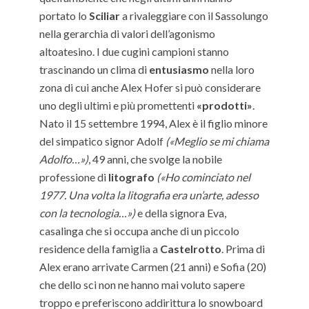
portato lo
Sciliar
a rivaleggiare con il Sassolungo
nella gerarchia di valori dell’agonismo
altoatesino. I due cugini campioni stanno
trascinando un clima di
entusiasmo
nella loro
zona di cui anche Alex Hofer si può considerare
uno degli ultimi e più promettenti
«prodotti»
.
Nato il 15 settembre 1994, Alex è il figlio minore
del simpatico signor Adolf
(«Meglio se mi chiama
Adolfo…»)
, 49 anni, che svolge la nobile
professione di
litografo
(«Ho cominciato nel
1977. Una volta la litografia era un’arte, adesso
con la tecnologia…»)
e della signora Eva,
casalinga che si occupa anche di un piccolo
residence della famiglia a
Castelrotto
. Prima di
Alex erano arrivate Carmen (21 anni) e Sofia (20)
che dello sci non ne hanno mai voluto sapere
troppo e preferiscono addirittura lo snowboard