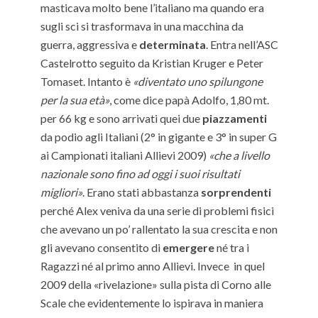
masticava molto bene l’italiano ma quando era
sugli sci si trasformava in una macchina da
guerra, aggressiva e
determinata
. Entra nell’ASC
Castelrotto seguito da Kristian Kruger e Peter
Tomaset. Intanto è
«diventato uno spilungone
per la sua età»
, come dice papà Adolfo, 1,80 mt.
per 66 kg e sono arrivati quei due
piazzamenti
da podio agli Italiani (2° in gigante e 3° in super G
ai Campionati italiani Allievi 2009)
«che a livello
nazionale sono fino ad oggi i suoi risultati
migliori»
. Erano stati abbastanza
sorprendenti
perché Alex veniva da una serie di problemi fisici
che avevano un po’ rallentato la sua crescita e non
gli avevano consentito di
emergere
né tra i
Ragazzi né al primo anno Allievi. Invece in quel
2009 della «rivelazione» sulla pista di Corno alle
Scale che evidentemente lo ispirava in maniera