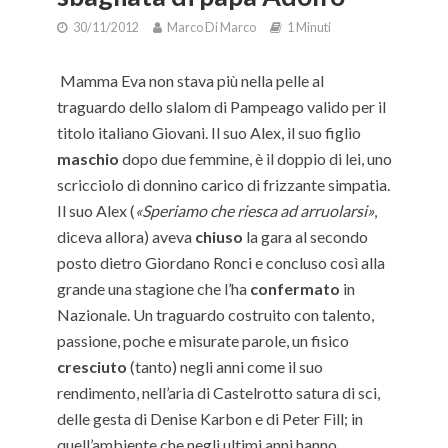
30/11/2012
Marco Di Marco
1 Minuti
M
amma
Eva
non stava più nella pelle al
traguardo dello slalom di Pampeago valido per il
titolo italiano Giovani. Il suo Alex, il suo figlio
maschio
dopo due femmine, è il doppio di lei, uno
scricciolo di donnino carico di frizzante simpatia.
Il suo Alex (
«Speriamo che riesca ad arruolarsi»
,
diceva allora) aveva
chiuso
la gara al secondo
posto dietro Giordano Ronci e concluso così alla
grande una stagione che l’ha
confermato
in
Nazionale. Un traguardo costruito con talento,
passione, poche e misurate parole, un fisico
cresciuto
(tanto) negli anni come il suo
rendimento, nell’aria di Castelrotto satura di sci,
delle gesta di Denise Karbon e di Peter Fill; in
quell’ambiente che negli ultimi anni hanno