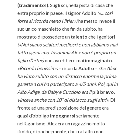
(tradimento!)
. Sugli sci, nella pista di casa che
entra proprio in paese, il signor Adolfo
(«…così
forse si ricorda meno Hitler»)
ha messo invece il
suo unico maschietto che fin da subito, ha
mostrato di possedere un
talento
che i genitori
(«Noi siamo sciatori mediocri e non abbiamo mai
fatto agonismo. Insomma Alex non è proprio un
figlio d’arte»)
non avrebbero mai
immaginato
.
«Ricordo benissimo
– ricorda
Adolfo
–
che Alex
ha vinto subito con un distacco enorme la prima
garetta a cui ha partecipato a 4/5 anni. Poi, qui in
Alto Adige, da Baby e Cucciolo era il
più bravo
,
vinceva anche con 10” di distacco sugli altri»
. Di
fronte ad una predisposizione del genere era
quasi d’obbligo
impegnarsi
seriamente
nell’agonismo. Alex era un ragazzino molto
timido, di poche
parole
, che tra l’altro non