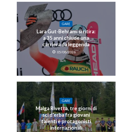
GARE
Lara Gut-Behrami si ritira:
a 35 anni chiude una
carriera da leggenda
05/08/2026
GARE
Malga Rivetta, tre giorni di
sci d’erba fra giovani
talenti e protagonisti
internazionali