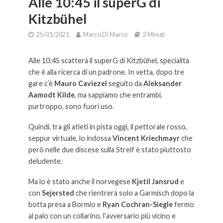
Alle 10:45 il superG di
Kitzbühel
25/01/2021
Marco Di Marco
2 Minuti
Alle 10:45 scatterà il superG di Kitzbühel, specialità
che è alla ricerca di un padrone. In vetta, dopo tre
gare c’è
Mauro Caviezel
seguito da
Aleksander
Aamodt Kilde
, ma sappiamo che entrambi,
purtroppo, sono fuori uso.
Quindi, tra gli atleti in pista oggi, il pettorale rosso,
seppur virtuale, lo indossa
Vincent Kriechmayr
che
però nelle due discese sulla Streif è stato piuttosto
deludente.
Ma lo è stato anche il norvegese
Kjetil
Jansrud
e
con
Sejersted
che rientrerà solo a Garmisch dopo la
botta presa a Bormio e
Ryan Cochran-Siegle
fermo
al palo con un collarino, l’avversario più vicino e