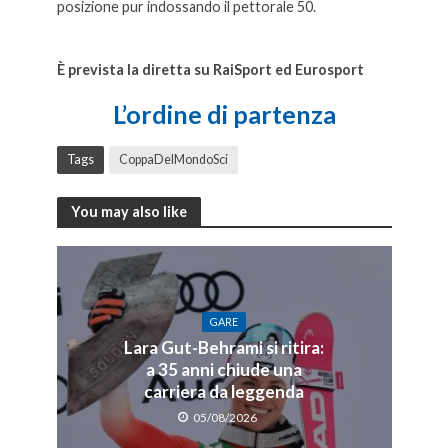
posizione pur indossando il pettorale 50.
alle 10:45 il
superG
alle
10:45 il supeerG
È prevista la diretta su RaiSport ed Eurosport
L’ordine di partenza
Tags
CoppaDelMondoSci
You may also like
GARE
Lara Gut-Behrami si ritira:
a 35 anni chiude una
carriera da leggenda
05/08/2026