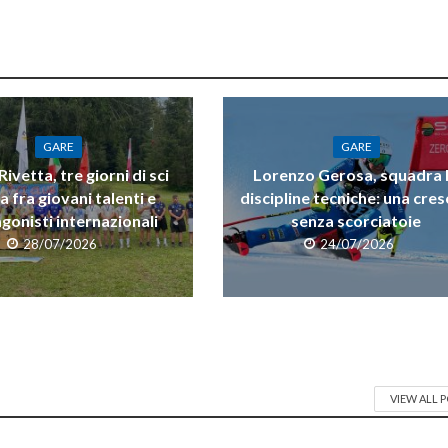
GARE
GARE
ivetta, tre giorni di sci
Lorenzo Gerosa, squadra 
a fra giovani talenti e
discipline tecniche: una cres
gonisti internazionali
senza scorciatoie
28/07/2026
24/07/2026
VIEW ALL 