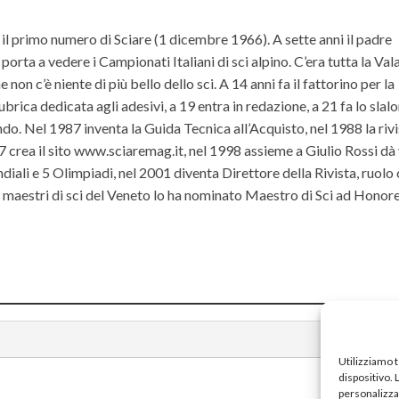
il primo numero di Sciare (1 dicembre 1966). A sette anni il padre
orta a vedere i Campionati Italiani di sci alpino. C’era tutta la Va
non c’è niente di più bello dello sci. A 14 anni fa il fattorino per la
ubrica dedicata agli adesivi, a 19 entra in redazione, a 21 fa lo slal
do. Nel 1987 inventa la Guida Tecnica all’Acquisto, nel 1988 la riv
rea il sito www.sciaremag.it, nel 1998 assieme a Giulio Rossi dà 
iali e 5 Olimpiadi, nel 2001 diventa Direttore della Rivista, ruolo
ei maestri di sci del Veneto lo ha nominato Maestro di Sci ad Hono
Utilizziamo 
dispositivo.
personalizzat