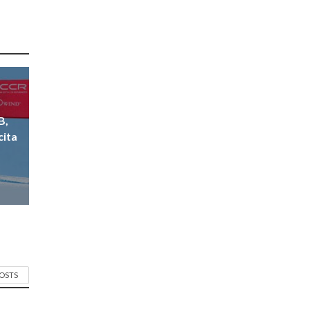
B,
cita
POSTS