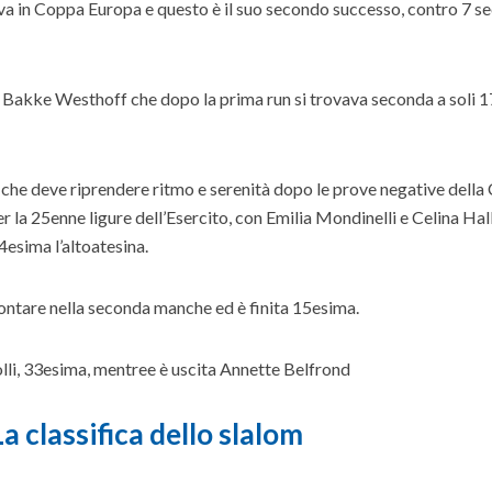
eva in Coppa Europa e questo è il suo secondo successo, contro 7 s
 Bakke Westhoff che dopo la prima run si trovava seconda a soli 
i che deve riprendere ritmo e serenità dopo le prove negative dell
la 25enne ligure dell’Esercito, con Emilia Mondinelli e Celina Hall
esima l’altoatesina.
montare nella seconda manche ed è finita 15esima.
olli, 33esima, mentree è uscita Annette Belfrond
La classifica dello slalom