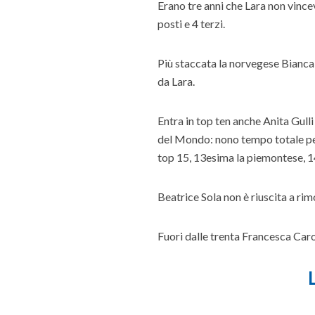
Erano tre anni che Lara non vinc
posti e 4 terzi.
Più staccata la norvegese Bianca
da Lara.
Entra in top ten anche Anita Gull
del Mondo: nono tempo totale per 
top 15, 13esima la piemontese, 14
Beatrice Sola non è riuscita a ri
Fuori dalle trenta Francesca Car