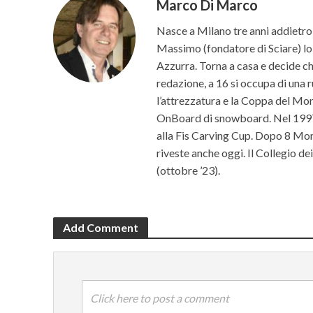
Marco Di Marco
Nasce a Milano tre anni addietro 
Massimo (fondatore di Sciare) lo p
Azzurra. Torna a casa e decide che 
redazione, a 16 si occupa di una r
l’attrezzatura e la Coppa del Mon
OnBoard di snowboard. Nel 1997 c
alla Fis Carving Cup. Dopo 8 Mond
riveste anche oggi. Il Collegio d
(ottobre ’23).
Add Comment
Click here to post a comment