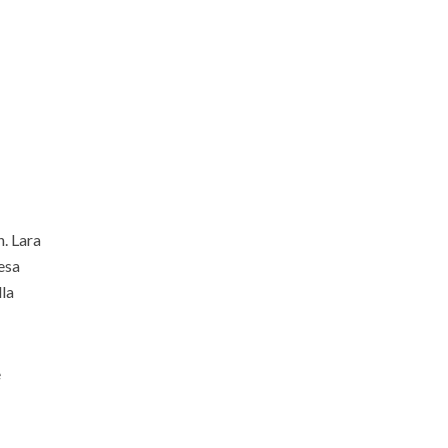
. Lara
fesa
lla
e