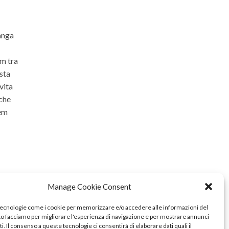
langa
om tra
ista
vita
 che
rem
Manage Cookie Consent
tecnologie come i cookie per memorizzare e/o accedere alle informazioni del
 Lo facciamo per migliorare l'esperienza di navigazione e per mostrare annunci
i. Il consenso a queste tecnologie ci consentirà di elaborare dati quali il