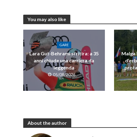
You may also like
GARE
Lara Gut-Behrami si ritira: a 35
Malga R
anni chiude una carriera da
d’erb
leggenda
prota
05/08/2026
About the author