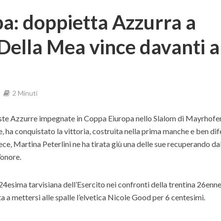
a: doppietta Azzurra a
ella Mea vince davanti a
2 Minuti
iste Azzurre impegnate in Coppa Eiuropa nello Slalom di Mayrhofen
e, ha conquistato la vittoria, costruita nella prima manche e ben di
ece, Martina Peterlini ne ha tirata giù una delle sue recuperando da
’onore.
 24esima tarvisiana dell’Esercito nei confronti della trentina 26enn
ita a mettersi alle spalle l’elvetica Nicole Good per 6 centesimi.