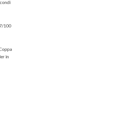
econdi
17/100
a Coppa
er in