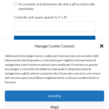
Acconsento al trattamento dei dati e all'iscrizione alla
newsletter.
Controllo anti-spam: quanto fa 9 + 8?
Iscriviti
Manage Cookie Consent
Follow us!
Utilizziamo tecnologie come i cookie per memorizzare e/o accedere alle
informazioni del dispositivo. Lo facciamo per migliorare l'esperienza di
navigazione e per mostrare annunci personalizzati. Il consenso a queste
tecnologie ci consentirà di elaborare dati quali il comportamento di
navigazione o gli ID univoci su questo sito. Il mancato consenso o la revoca
del consenso possono influire negativamente su alcune caratteristiche e
funzioni.
Accetta
Nega