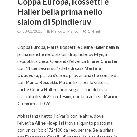
Coppa Europa, Rossetti e
Haller bella prima nello
slalom di Spindleruv
03/02/2025
Marco Di Marco
1 Minuti
Coppa Europa, Marta Rossetti e Celine Haller bella la
prima manche nello slalom di Spindleruv Mlyn, in
repubblica Ceca. Comanda l’elvetica
Eliane Christen
con 11 centesimi sull’atleta di casa
Martina
Dubovska
, piazza d’onore provvisoria che condivide
con
Marta Rossetti
. Ma è in lizza per la vittoria
anche
Celina Haller
che insegue il trio di testa
staccata di soli 22 centesimi, con la francese
Marion
Chevrier
a +0,26.
Abbastanza netto il divario con le altre, dove
l’elvetica
Aline Hoepli
si trova al quinto posto ma
con un carico di 72/100 da recuperare. Bella prima