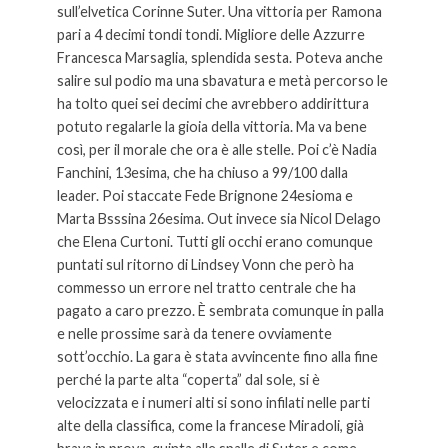
sull’elvetica Corinne Suter. Una vittoria per Ramona
pari a 4 decimi tondi tondi. Migliore delle Azzurre
Francesca Marsaglia, splendida sesta. Poteva anche
salire sul podio ma una sbavatura e metà percorso le
ha tolto quei sei decimi che avrebbero addirittura
potuto regalarle la gioia della vittoria. Ma va bene
così, per il morale che ora è alle stelle. Poi c’è Nadia
Fanchini, 13esima, che ha chiuso a 99/100 dalla
leader. Poi staccate Fede Brignone 24esioma e
Marta Bsssina 26esima. Out invece sia Nicol Delago
che Elena Curtoni. Tutti gli occhi erano comunque
puntati sul ritorno di Lindsey Vonn che però ha
commesso un errore nel tratto centrale che ha
pagato a caro prezzo. È sembrata comunque in palla
e nelle prossime sarà da tenere ovviamente
sott’occhio. La gara è stata avvincente fino alla fine
perché la parte alta “coperta” dal sole, si è
velocizzata e i numeri alti si sono infilati nelle parti
alte della classifica, come la francese Miradoli, già