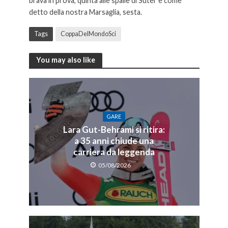
brava in prova, quinta alle spalle di Suter e come
detto della nostra Marsaglia, sesta.
Tags
CoppaDelMondoSci
You may also like
GARE
Lara Gut-Behrami si ritira:
a 35 anni chiude una
carriera da leggenda
05/08/2026