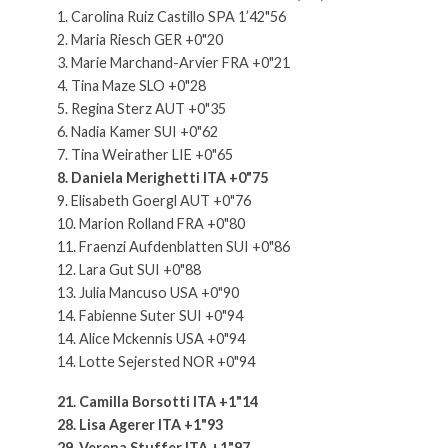
1. Carolina Ruiz Castillo SPA 1’42"56
2. Maria Riesch GER +0"20
3. Marie Marchand-Arvier FRA +0"21
4. Tina Maze SLO +0"28
5. Regina Sterz AUT +0"35
6. Nadia Kamer SUI +0"62
7. Tina Weirather LIE +0"65
8. Daniela Merighetti ITA +0"75
9. Elisabeth Goergl AUT +0"76
10. Marion Rolland FRA +0"80
11. Fraenzi Aufdenblatten SUI +0"86
12. Lara Gut SUI +0"88
13. Julia Mancuso USA +0"90
14. Fabienne Suter SUI +0"94
14. Alice Mckennis USA +0"94
14. Lotte Sejersted NOR +0"94
21. Camilla Borsotti ITA +1"14
28. Lisa Agerer ITA +1"93
29. Verena Stuffer ITA +1"97