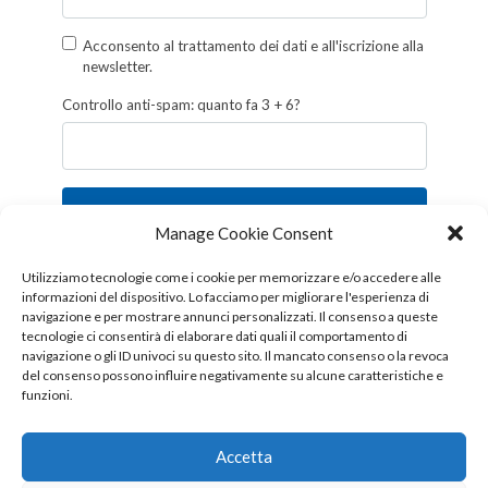
Acconsento al trattamento dei dati e all'iscrizione alla
newsletter.
Controllo anti-spam: quanto fa 3 + 6?
Iscriviti
Manage Cookie Consent
Follow us!
Utilizziamo tecnologie come i cookie per memorizzare e/o accedere alle
informazioni del dispositivo. Lo facciamo per migliorare l'esperienza di
navigazione e per mostrare annunci personalizzati. Il consenso a queste
tecnologie ci consentirà di elaborare dati quali il comportamento di
navigazione o gli ID univoci su questo sito. Il mancato consenso o la revoca
del consenso possono influire negativamente su alcune caratteristiche e
funzioni.
Accetta