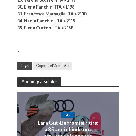
30. Elena Fanchini ITA +1"98
31. Francesca Marsaglia ITA +2"00
34. Nadia Fanchini ITA +2"19
39. Elena Curtoni ITA +2"58
“
Tags
CoppaDelMondoSci
You may also like
GARE
Lara Gut-Behrami si ritira:
a 35 anni chiude una