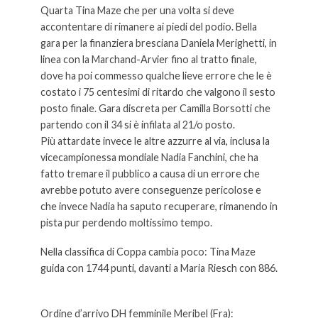
Quarta Tina Maze che per una volta si deve
accontentare di rimanere ai piedi del podio. Bella
gara per la finanziera bresciana Daniela Merighetti, in
linea con la Marchand-Arvier fino al tratto finale,
dove ha poi commesso qualche lieve errore che le è
costato i 75 centesimi di ritardo che valgono il sesto
posto finale. Gara discreta per Camilla Borsotti che
partendo con il 34 si è infilata al 21/o posto.
Più attardate invece le altre azzurre al via, inclusa la
vicecampionessa mondiale Nadia Fanchini, che ha
fatto tremare il pubblico a causa di un errore che
avrebbe potuto avere conseguenze pericolose e
che invece Nadia ha saputo recuperare, rimanendo in
pista pur perdendo moltissimo tempo.
Nella classifica di Coppa cambia poco: Tina Maze
guida con 1744 punti, davanti a Maria Riesch con 886.
Ordine d’arrivo DH femminile Meribel (Fra):