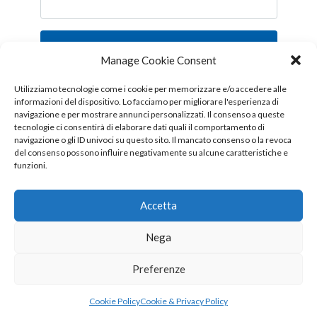
Iscriviti
Manage Cookie Consent
Follow us!
Utilizziamo tecnologie come i cookie per memorizzare e/o accedere alle
informazioni del dispositivo. Lo facciamo per migliorare l'esperienza di
navigazione e per mostrare annunci personalizzati. Il consenso a queste
tecnologie ci consentirà di elaborare dati quali il comportamento di
navigazione o gli ID univoci su questo sito. Il mancato consenso o la revoca
del consenso possono influire negativamente su alcune caratteristiche e
funzioni.
Accetta
Nega
Copyright © 2026 OTTIS surl - Tutti i diritti sono riservati
Preferenze
CHI SIAMO
CONTATTI
PUBBLICITÀ
Cookie Policy
Cookie & Privacy Policy
COOKIE & PRIVACY POLICY