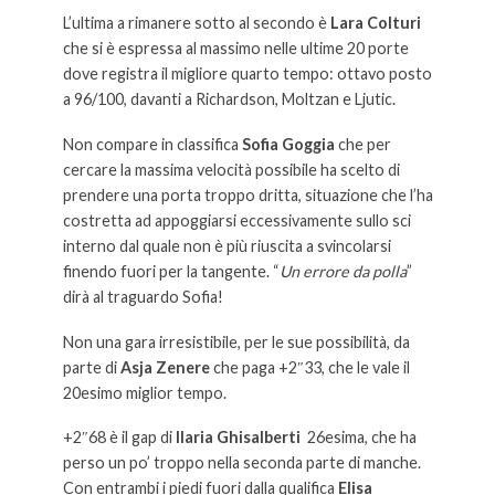
L’ultima a rimanere sotto al secondo è
Lara Colturi
che si è espressa al massimo nelle ultime 20 porte
dove registra il migliore quarto tempo: ottavo posto
a 96/100, davanti a Richardson, Moltzan e Ljutic.
Non compare in classifica
Sofia Goggia
che per
cercare la massima velocità possibile ha scelto di
prendere una porta troppo dritta, situazione che l’ha
costretta ad appoggiarsi eccessivamente sullo sci
interno dal quale non è più riuscita a svincolarsi
finendo fuori per la tangente. “
Un errore da polla
”
dirà al traguardo Sofia!
Non una gara irresistibile, per le sue possibilità, da
parte di
Asja Zenere
che paga +2″33, che le vale il
20esimo miglior tempo.
+2″68 è il gap di
Ilaria Ghisalberti
26esima, che ha
perso un po’ troppo nella seconda parte di manche.
Con entrambi i piedi fuori dalla qualifica
Elisa