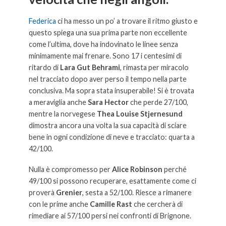
Federica
ci ha messo un po’ a trovare il ritmo giusto e
questo spiega una sua prima parte non eccellente
come l’ultima, dove ha indovinato le linee senza
minimamente mai frenare. Sono 17 i centesimi di
ritardo di
Lara Gut Behrami
, rimasta per miracolo
nel tracciato dopo aver perso il tempo nella parte
conclusiva. Ma sopra stata insuperabile! Si è trovata
a meraviglia anche
Sara Hector
che perde 27/100,
mentre la norvegese
Thea Louise Stjernesund
dimostra ancora una volta la sua capacità di sciare
bene in ogni condizione di neve e tracciato: quarta a
42/100.
Nulla è compromesso per
Alice Robinson
perché
49/100 si possono recuperare, esattamente come ci
proverà
Grenier
, sesta a 52/100. Riesce a rimanere
con le prime anche
Camille Rast
che cercherà di
rimediare ai 57/100 persi nei confronti di Brignone.