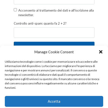
Acconsento al trattamento dei dati e all'iscrizione alla
newsletter.
Controllo anti-spam: quanto fa 2 + 2?
Iscriviti
Manage Cookie Consent
Follow us!
Utilizziamo tecnologie come i cookie per memorizzare e/o accedere alle
informazioni del dispositivo. Lo facciamo per migliorare l'esperienza di
navigazione e per mostrare annunci personalizzati. Il consenso a queste
tecnologie ci consentirà di elaborare dati quali il comportamento di
navigazione o gli ID univoci su questo sito. Il mancato consenso o la revoca
del consenso possono influire negativamente su alcune caratteristiche e
funzioni.
Accetta