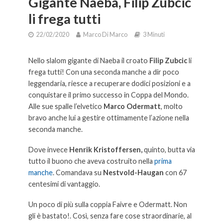
Gigante Naeba, Filip Zubcic
li frega tutti
22/02/2020
Marco Di Marco
3 Minuti
Nello slalom gigante di Naeba il croato
Filip Zubcic
li
frega tutti! Con una seconda manche a dir poco
leggendaria, riesce a recuperare dodici posizioni e a
conquistare il primo successo in Coppa del Mondo.
Alle sue spalle l’elvetico
Marco Odermatt
, molto
bravo anche lui a gestire ottimamente l’azione nella
seconda manche.
Dove invece
Henrik Kristoffersen,
quinto, butta via
tutto il buono che aveva costruito nella
prima
manche
. Comandava su
Nestvold-Haugan
con 67
centesimi di vantaggio.
Un poco di più sulla coppia Faivre e Odermatt. Non
gli è bastato!. Così, senza fare cose straordinarie, al