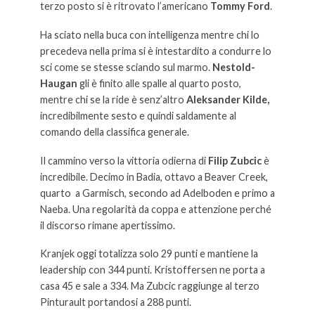
terzo posto si è ritrovato l’americano
Tommy Ford
.
Ha sciato nella buca con intelligenza mentre chi lo
precedeva nella prima si è intestardito a condurre lo
sci come se stesse sciando sul marmo.
Nestold-
Haugan
gli è finito alle spalle al quarto posto,
mentre chi se la ride è senz’altro
Aleksander Kilde,
incredibilmente sesto e quindi saldamente al
comando della classifica generale.
Il cammino verso la vittoria odierna di
Filip Zubcic
è
incredibile. Decimo in Badia, ottavo a Beaver Creek,
quarto a Garmisch, secondo ad Adelboden e primo a
Naeba. Una regolarità da coppa e attenzione perché
il discorso rimane apertissimo.
Kranjek oggi totalizza solo 29 punti e mantiene la
leadership con 344 punti. Kristoffersen ne porta a
casa 45 e sale a 334. Ma Zubcic raggiunge al terzo
Pinturault portandosi a 288 punti.