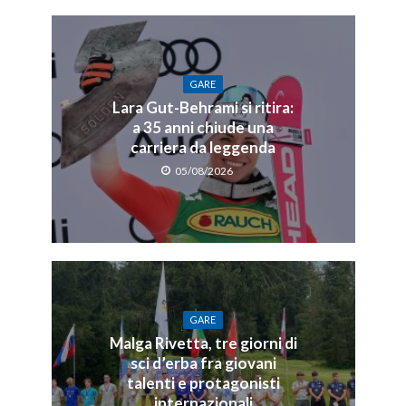
GARE
Lara Gut-Behrami si ritira:
a 35 anni chiude una
carriera da leggenda
05/08/2026
GARE
Malga Rivetta, tre giorni di
sci d’erba fra giovani
talenti e protagonisti
internazionali