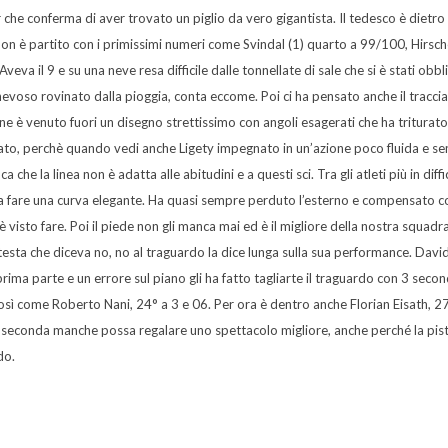
r che conferma di aver trovato un piglio da vero gigantista. Il tedesco è dietro
non è partito con i primissimi numeri come Svindal (1) quarto a 99/100, Hirsch
veva il 9 e su una neve resa difficile dalle tonnellate di sale che si è stati obbl
voso rovinato dalla pioggia, conta eccome. Poi ci ha pensato anche il tracci
ne è venuto fuori un disegno strettissimo con angoli esagerati che ha triturato
tato, perchè quando vedi anche Ligety impegnato in un’azione poco fluida e s
a che la linea non è adatta alle abitudini e a questi sci. Tra gli atleti più in diffi
 a fare una curva elegante. Ha quasi sempre perduto l’esterno e compensato c
visto fare. Poi il piede non gli manca mai ed è il migliore della nostra squadra
testa che diceva no, no al traguardo la dice lunga sulla sua performance. Davi
 prima parte e un errore sul piano gli ha fatto tagliarte il traguardo con 3 secon
osì come Roberto Nani, 24° a 3 e 06. Per ora è dentro anche Florian Eisath, 2
a seconda manche possa regalare uno spettacolo migliore, anche perché la pist
do.