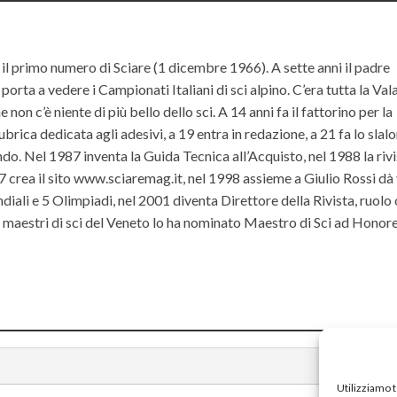
il primo numero di Sciare (1 dicembre 1966). A sette anni il padre
orta a vedere i Campionati Italiani di sci alpino. C’era tutta la Va
non c’è niente di più bello dello sci. A 14 anni fa il fattorino per la
ubrica dedicata agli adesivi, a 19 entra in redazione, a 21 fa lo slal
do. Nel 1987 inventa la Guida Tecnica all’Acquisto, nel 1988 la riv
rea il sito www.sciaremag.it, nel 1998 assieme a Giulio Rossi dà 
iali e 5 Olimpiadi, nel 2001 diventa Direttore della Rivista, ruolo
ei maestri di sci del Veneto lo ha nominato Maestro di Sci ad Hono
Utilizziamo 