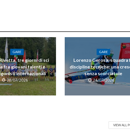
GARE
GARE
ivetta, tre giorni di sci
Lorenzo Gerosa, squadra 
a fra giovani talenti e
discipline tecniche: una cres
gonisti internazionali
senza scorciatoie
28/07/2026
24/07/2026
VIEW ALL 