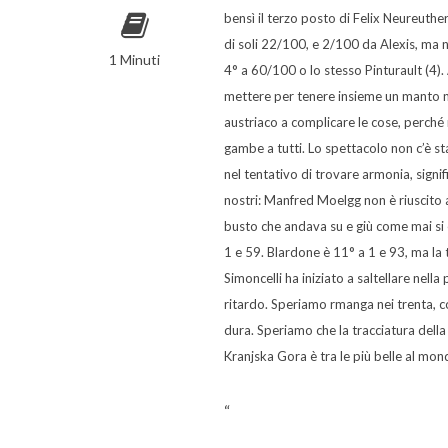
bensì il terzo posto di Felix Neureuthe
di soli 22/100, e 2/100 da Alexis, ma 
1 Minuti
4° a 60/100 o lo stesso Pinturault (4). A
mettere per tenere insieme un manto ne
austriaco a complicare le cose, perché 
gambe a tutti. Lo spettacolo non c’è s
nel tentativo di trovare armonia, signific
nostri: Manfred Moelgg non è riuscito
busto che andava su e giù come mai si è 
1 e 59. Blardone è 11° a 1 e 93, ma la 
Simoncelli ha iniziato a saltellare nella
ritardo. Speriamo rmanga nei trenta, c
dura. Speriamo che la tracciatura dell
Kranjska Gora è tra le più belle al mon
“