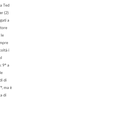
 a Ted
er (2)
igati a
atore
 le
empre
coltà i
ol
: 9° a
de
di di
7°, ma è
a di