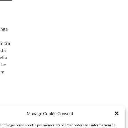
langa
om tra
ista
vita
 che
rem
Manage Cookie Consent
tecnologie come i cookie per memorizzare e/o accedere alle informazioni del