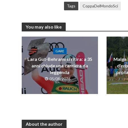
Tags
CoppaDelMondoSci
You may also like
GARE
Lara Gut-Behrami si ritira: a 35
Malga R
anni chiude una carriera da
d’erb
leggenda
prota
05/08/2026
About the author