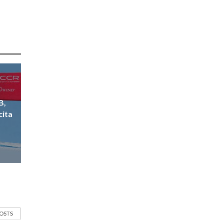
B,
cita
POSTS