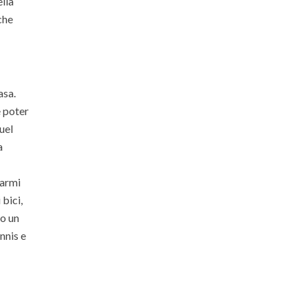
lla
che
asa.
e poter
uel
a
narmi
 bici,
Ho un
nnis e