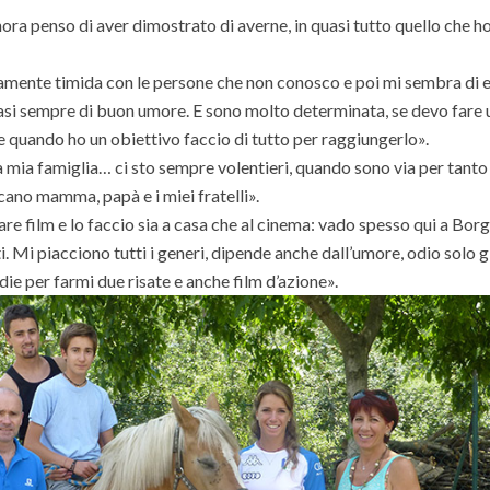
nora penso di aver dimostrato di averne, in quasi tutto quello che h
ente timida con le persone che non conosco e poi mi sembra di 
uasi sempre di buon umore. E sono molto determinata, se devo fare 
e quando ho un obiettivo faccio di tutto per raggiungerlo».
 mia famiglia… ci sto sempre volentieri, quando sono via per tanto
cano mamma, papà e i miei fratelli».
film e lo faccio sia a casa che al cinema: vado spesso qui a Bor
. Mi piacciono tutti i generi, dipende anche dall’umore, odio solo g
e per farmi due risate e anche film d’azione».