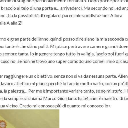
ordio di stagione particolarmente fortunato. Dopo poche porte de
braccio al telo di una porta e… arrivederci. Ma secondo noi, ed an
ci, ha la possibilità di regalarci parecchie soddisfazioni. Allora
la A alla Z!
o e gran parte dell’anno, quindi posso dire siano la mia seconda c
portante è che siano puliti. Mi piace però avere camere grandi dov
sempre tanta. Io in genere tengo tutto in valigia, lascio poi fuori q
l cuscino: se non ne trovo uno super comodo uno come il mio di cas
aggiungere un obiettivo, senza non si va da nessuna parte. Alle
lavoro atletico mi piace, perché lo faccio molto vario, con un po’ di
ica, la palestra… Per me è importante variare tanto, se no mi stufo. 
e da sempre, si chiama Marco Giordano: ha 54 anni, è maestro di te
 qua vicino. Credo mi conosca più di quanto mi conosco io».