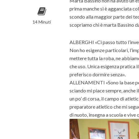
Marta Bassino non ha avuto un es
prima manche si è agganciata col 
scondo alla maggior parte dei tecn
14 Minuti
scopriamo chi è marta Bassino dal
ALBERGHI «Ci passo tutto l’invern
Non ho esigenze particolari, l’im
mettere tutta la roba, ne abbiamo 
che uso. Unica esigenza pratica i
preferisco dormire senza».
ALLENAMENTI «Sono la base per r
sciando mi piace sempre, anche il 
un po’ di corsa, il campo di atlet
preparatore atletico che mi segu
di nuoto, insegna a scuola e vive