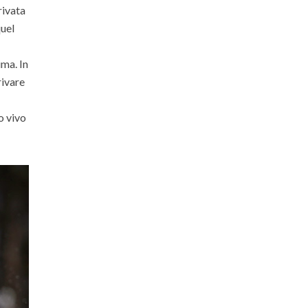
rivata
quel
ima. In
rivare
o vivo