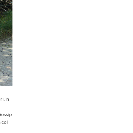
i, in
Gossip
 col