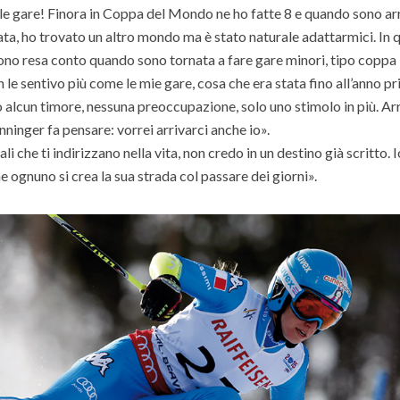
re! Finora in Coppa del Mondo ne ho fatte 8 e quando sono ar
ta, ho trovato un altro mondo ma è stato naturale adattarmici. In 
 sono resa conto quando sono tornata a fare gare minori, tipo coppa
e sentivo più come le mie gare, cosa che era stata fino all’anno pr
lcun timore, nessuna preoccupazione, solo uno stimolo in più. Ar
nninger fa pensare: vorrei arrivarci anche io».
che ti indirizzano nella vita, non credo in un destino già scritto. I
e ognuno si crea la sua strada col passare dei giorni».