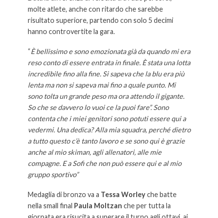
molte atlete, anche con ritardo che sarebbe
risultato superiore, partendo con solo 5 decimi
hanno controvertite la gara.
“
È bellissimo e sono emozionata già da quando mi era
reso conto di essere entrata in finale. È stata una lotta
incredibile fino alla fine. Si sapeva che la blu era più
lenta ma non si sapeva mai fino a quale punto. Mi
sono tolta un grande peso ma ora attendo il gigante.
So che se davvero lo vuoi ce la puoi fare”. Sono
contenta che i miei genitori sono potuti essere qui a
vedermi. Una dedica? Alla mia squadra, perché dietro
a tutto questo c’è tanto lavoro e se sono qui è grazie
anche al mio skiman, agli allenatori, alle mie
compagne. E a Sofi che non può essere qui e al mio
gruppo sportivo”
Medaglia di bronzo va a
Tessa Worley
che batte
nella small final
Paula Moltzan
che per tutta la
giornata era risucita a superare il turno agli ottavi, ai