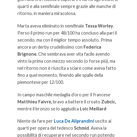
quarti e alla semifinale sempre grazie alle manche di
ritorno, in maniera miracolosa.
Marta aveva eliminato in semifinale
Tessa Worley
.
Perso il primo run per 48/100 ha concluso alla pari il
secondo, ma con il miglior tempo assoluto. Prima
ancora un derby crudelissimo con
Federica
Brignone.
Che sembrava aver vita facile avendo
vinto la prima con mezzo secondo (o forse più), ma
nel ritorno non è riuscita a sciare come aveva fatto
fino a quel momento, finendo alle spalle della
piemontese per 12/100.
In campo maschile medaglia d’oro per il francese
Matthieu Faivre,
bravo a battere il croato
Zubcic,
mentre il bronzo se lo aggiudica
Loic Meillard
Niente da fare per
Luca De Aliprandini
uscito ai
quarti per opera del tedesco
Schmid
. Aveva la
possibilità di recuperare nel secondo run potendo