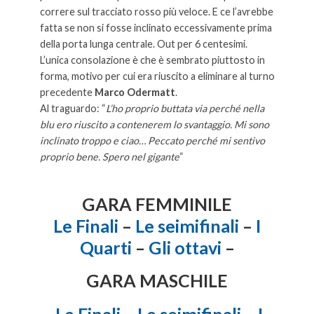
correre sul tracciato rosso più veloce. E ce l’avrebbe
fatta se non si fosse inclinato eccessivamente prima
della porta lunga centrale. Out per 6 centesimi.
L’unica consolazione è che è sembrato piuttosto in
forma, motivo per cui era riuscito a eliminare al turno
precedente
Marco Odermatt
.
Al traguardo: “
L’ho proprio buttata via perché nella
blu ero riuscito a contenerem lo svantaggio. Mi sono
inclinato troppo e ciao… Peccato perché mi sentivo
proprio bene. Spero nel gigante
“
Marta Bassino è medaglia
Marta Bassino è medaglia Marta Bassino è medaglia
GARA FEMMINILE
Le Finali
–
Le seimifinali
–
I
Quarti
–
Gli ottavi
–
GARA MASCHILE
Le Finali
–
L
e seimifinali
–
I