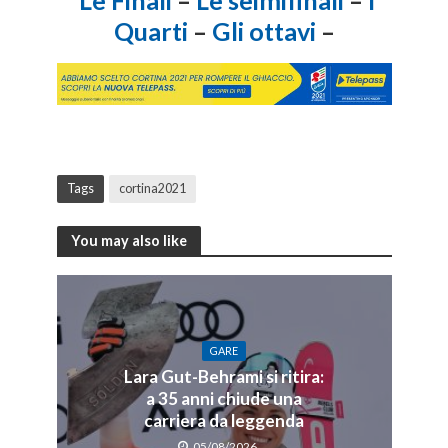
Quarti
–
Gli ottavi
–
Tags
cortina2021
You may also like
GARE
Lara Gut-Behrami si ritira:
a 35 anni chiude una
carriera da leggenda
05/08/2026