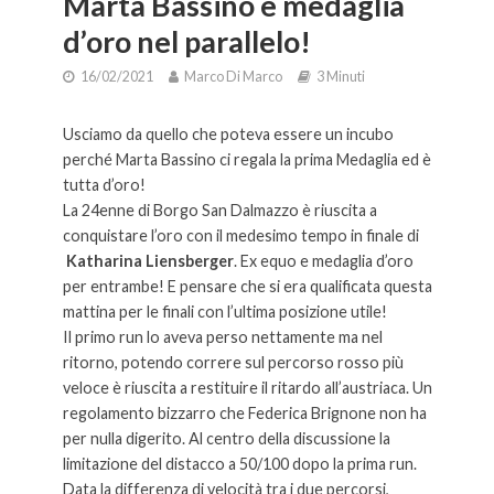
Marta Bassino è medaglia
d’oro nel parallelo!
16/02/2021
Marco Di Marco
3 Minuti
Usciamo da quello che poteva essere un incubo
perché Marta Bassino ci regala la prima Medaglia ed è
tutta d’oro!
La 24enne di Borgo San Dalmazzo è riuscita a
conquistare l’oro con il medesimo tempo in finale di
Katharina Liensberger
. Ex equo e medaglia d’oro
per entrambe! E pensare che si era qualificata questa
mattina per le finali con l’ultima posizione utile!
Il primo run lo aveva perso nettamente ma nel
ritorno, potendo correre sul percorso rosso più
veloce è riuscita a restituire il ritardo all’austriaca. Un
regolamento bizzarro che Federica Brignone non ha
per nulla digerito. Al centro della discussione la
limitazione del distacco a 50/100 dopo la prima run.
Data la differenza di velocità tra i due percorsi,