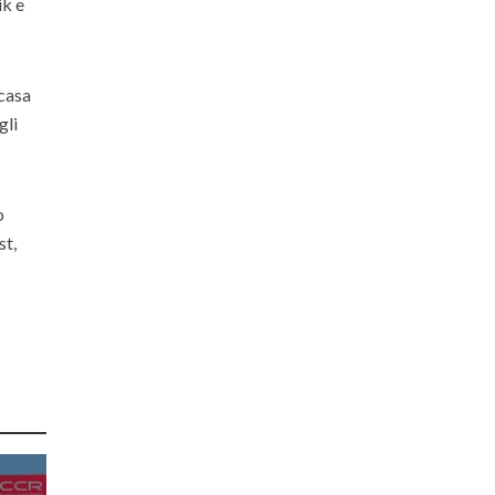
ik e
 casa
gli
o
st,