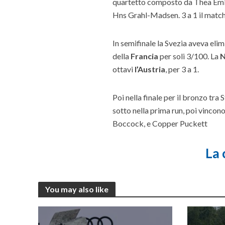
quartetto composto da Thea Emil
Hns Grahl-Madsen. 3 a 1 il match
In semifinale la Svezia aveva elim
della
Francia
per soli 3/100. La
N
ottavi
l’Austria
, per 3 a 1.
Poi nella finale per il bronzo tra
sotto nella prima run, poi vincono
Boccock, e Copper Puckett
La 
You may also like