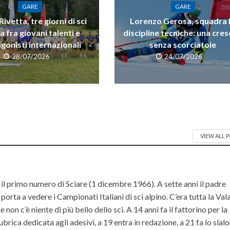
GARE
GARE
ivetta, tre giorni di sci
Lorenzo Gerosa, squadra 
a fra giovani talenti e
discipline tecniche: una cres
gonisti internazionali
senza scorciatoie
28/07/2026
24/07/2026
VIEW ALL 
il primo numero di Sciare (1 dicembre 1966). A sette anni il padre
orta a vedere i Campionati Italiani di sci alpino. C’era tutta la Va
non c’è niente di più bello dello sci. A 14 anni fa il fattorino per la
ubrica dedicata agli adesivi, a 19 entra in redazione, a 21 fa lo slal