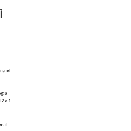
i
n, nel
gia
 2 a 1
n il