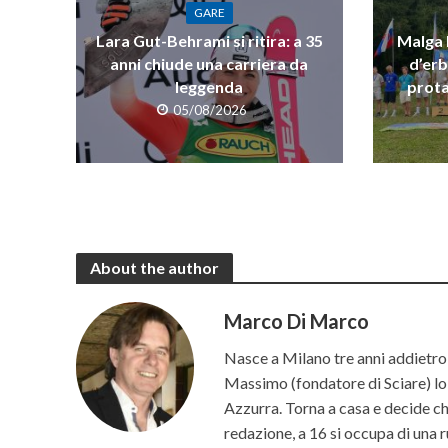
GARE
Lara Gut-Behrami si ritira: a 35
Malga R
anni chiude una carriera da
d’erb
leggenda
prota
05/08/2026
About the author
Marco Di Marco
Nasce a Milano tre anni addietro 
Massimo (fondatore di Sciare) lo p
Azzurra. Torna a casa e decide che 
redazione, a 16 si occupa di una r