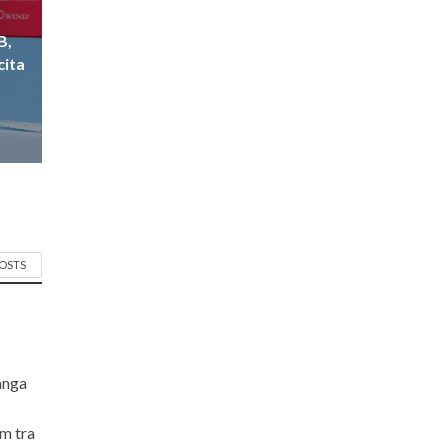
B,
cita
POSTS
langa
om tra