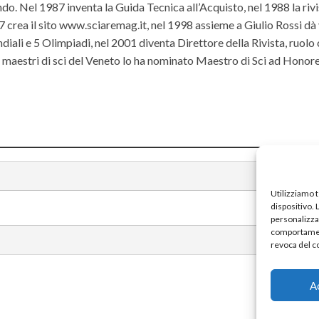
do. Nel 1987 inventa la Guida Tecnica all’Acquisto, nel 1988 la riv
rea il sito www.sciaremag.it, nel 1998 assieme a Giulio Rossi dà 
iali e 5 Olimpiadi, nel 2001 diventa Direttore della Rivista, ruolo
ei maestri di sci del Veneto lo ha nominato Maestro di Sci ad Hono
Utilizziamo 
dispositivo.
personalizzat
comportament
revoca del c
A