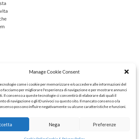
ista
vita
 che
rem
Manage Cookie Consent
tecnologie come i cookie per memorizzare e/o accedere alle informazioni del
 Lo facciamo per migliorare l'esperienza di navigazione e per mostrare annunci
i. Il consenso a queste tecnologie ci consentirà di elaborare dati quali il
o di navigazione o gli ID univoci su questo sito. Il mancato consenso o la
onsenso possono influire negativamente su alcune caratteristiche e funzioni.
ccetta
Nega
Preferenze
Cookie Policy
Cookie & Privacy Policy