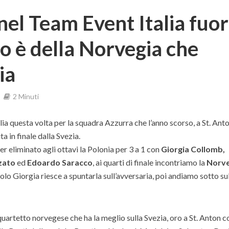
nel Team Event Italia fuor
oro è della Norvegia che
ia
2 Minuti
ia questa volta per la squadra Azzurra che l’anno scorso, a St. Anto
a in finale dalla Svezia.
r eliminato agli ottavi la Polonia per 3 a 1 con
Giorgia Collomb,
zzato
ed
Edoardo Saracco
, ai quarti di finale incontriamo la
Norve
Solo Giorgia riesce a spuntarla sull’avversaria, poi andiamo sotto sul
quartetto norvegese che ha la meglio sulla Svezia, oro a St. Anton co