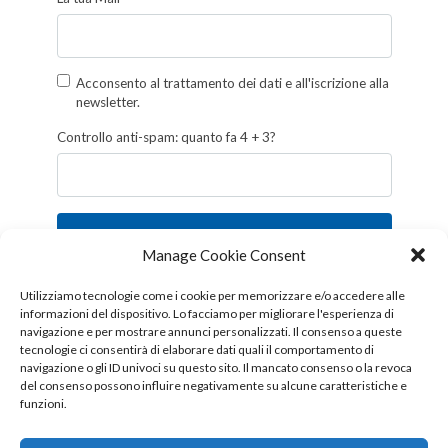
Acconsento al trattamento dei dati e all'iscrizione alla
newsletter.
Controllo anti-spam: quanto fa 4 + 3?
Iscriviti
Manage Cookie Consent
Follow us!
Utilizziamo tecnologie come i cookie per memorizzare e/o accedere alle
informazioni del dispositivo. Lo facciamo per migliorare l'esperienza di
navigazione e per mostrare annunci personalizzati. Il consenso a queste
tecnologie ci consentirà di elaborare dati quali il comportamento di
navigazione o gli ID univoci su questo sito. Il mancato consenso o la revoca
del consenso possono influire negativamente su alcune caratteristiche e
funzioni.