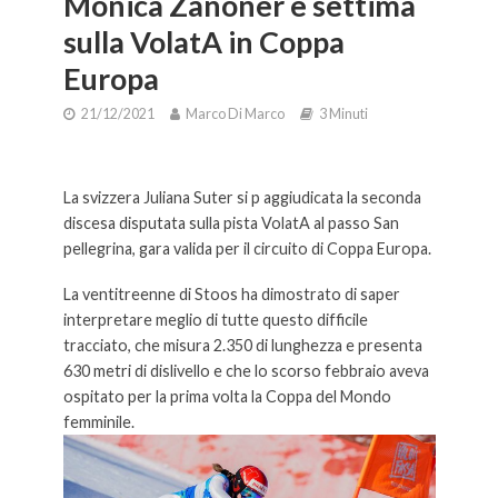
Monica Zanoner è settima
sulla VolatA in Coppa
Europa
21/12/2021
Marco Di Marco
3 Minuti
Monica Zenoner è settima sulla VolatA in Coppa Europa.
La svizzera Juliana Suter si p aggiudicata la seconda
discesa disputata sulla pista VolatA al passo San
pellegrina, gara valida per il circuito di Coppa Europa.
La ventitreenne di Stoos ha dimostrato di saper
interpretare meglio di tutte questo difficile
tracciato, che misura 2.350 di lunghezza e presenta
630 metri di dislivello e che lo scorso febbraio aveva
ospitato per la prima volta la Coppa del Mondo
femminile.