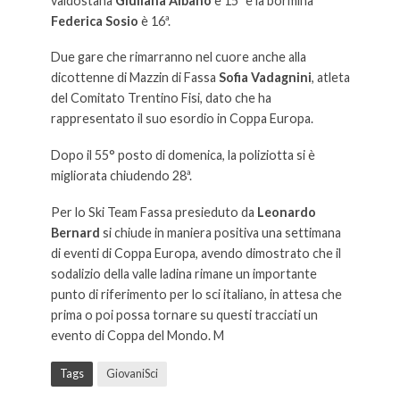
valdostana
Giuliana Albano
è 15ª e la bormina
Federica Sosio
è 16ª.
Due gare che rimarranno nel cuore anche alla
dicottenne di Mazzin di Fassa
Sofia Vadagnini
, atleta
del Comitato Trentino Fisi, dato che ha
rappresentato il suo esordio in Coppa Europa.
Dopo il 55° posto di domenica, la poliziotta si è
migliorata chiudendo 28ª.
Per lo Ski Team Fassa presieduto da
Leonardo
Bernard
si chiude in maniera positiva una settimana
di eventi di Coppa Europa, avendo dimostrato che il
sodalizio della valle ladina rimane un importante
punto di riferimento per lo sci italiano, in attesa che
prima o poi possa tornare su questi tracciati un
evento di Coppa del Mondo. M
onica Zenoner è settima
Tags
GiovaniSci