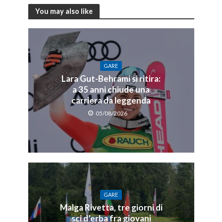
You may also like
GARE
Lara Gut-Behrami si ritira:
a 35 anni chiude una
carriera da leggenda
05/08/2026
GARE
Malga Rivetta, tre giorni di
sci d’erba fra giovani