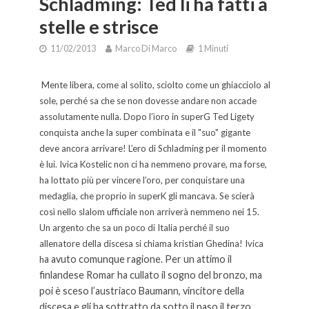
Schladming: Ted li ha fatti a
stelle e strisce
11/02/2013
Marco Di Marco
1 Minuti
Mente libera, come al solito, sciolto come un ghiacciolo al
sole, perché sa che se non dovesse andare non accade
assolutamente nulla. Dopo l’ìoro in superG Ted Ligety
conquista anche la super combinata e il "suo" gigante
deve ancora arrivare! L’ero di Schladming per il momento
è lui. Ivica Kostelic non ci ha nemmeno provare, ma forse,
ha lottato più per vincere l’oro, per conquistare una
medaglia, che proprio in superK gli mancava. Se scierà
così nello slalom ufficiale non arriverà nemmeno nei 15.
Un argento che sa un poco di Italia perché il suo
allenatore della discesa si chiama kristian Ghedina! Ivica
a avuto comunque ragione. Per un attimo il
h
finlandese Romar ha cullato il sogno del bronzo, ma
poi è sceso l’austriaco Baumann, vincitore della
discesa e gli ha sottratto da sotto il naso il terzo