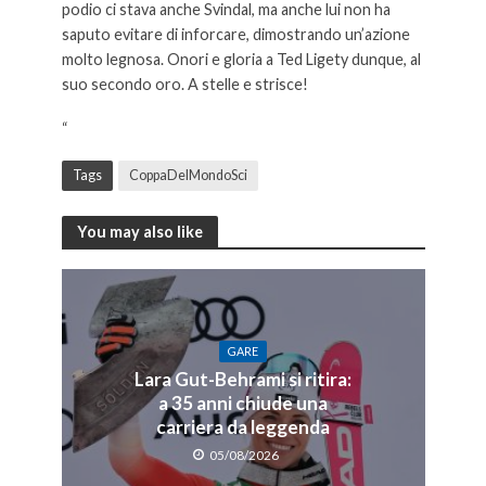
podio ci stava anche Svindal, ma anche lui non ha
saputo evitare di inforcare, dimostrando un’azione
molto legnosa. Onori e gloria a Ted Ligety dunque, al
suo secondo oro. A stelle e strisce!
“
Tags
CoppaDelMondoSci
You may also like
GARE
Lara Gut-Behrami si ritira:
a 35 anni chiude una
carriera da leggenda
05/08/2026