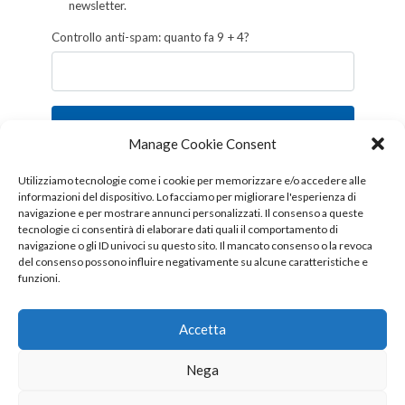
newsletter.
Controllo anti-spam: quanto fa 9 + 4?
Iscriviti
Manage Cookie Consent
Follow us!
Utilizziamo tecnologie come i cookie per memorizzare e/o accedere alle
informazioni del dispositivo. Lo facciamo per migliorare l'esperienza di
navigazione e per mostrare annunci personalizzati. Il consenso a queste
tecnologie ci consentirà di elaborare dati quali il comportamento di
navigazione o gli ID univoci su questo sito. Il mancato consenso o la revoca
del consenso possono influire negativamente su alcune caratteristiche e
funzioni.
Accetta
Nega
Copyright © 2026 OTTIS surl - Tutti i diritti sono riservati