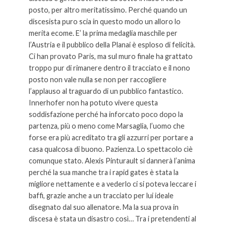
posto, per altro meritatissimo. Perché quando un
discesista puro scia in questo modo un alloro lo
merita ecome. E’ la prima medaglia maschile per
l’Austria e il pubblico della Planai è esploso di felicità.
Ci han provato Paris, ma sul muro finale ha grattato
troppo pur di rimanere dentro il tracciato e il nono
posto non vale nulla se non per raccogliere
l’applauso al traguardo di un pubblico fantastico.
Innerhofer non ha potuto vivere questa
soddisfazione perché ha inforcato poco dopo la
partenza, più o meno come Marsaglia, l’uomo che
forse era più acreditato tra gli azzurri per portare a
casa qualcosa di buono. Pazienza. Lo spettacolo cìè
comunque stato. Alexis Pinturault si dannerà l’anima
perché la sua manche tra i rapid gates è stata la
migliore nettamente e a vederlo ci si poteva leccare i
baffi, grazie anche a un tracciato per lui ideale
disegnato dal suo allenatore. Ma la sua prova in
discesa è stata un disastro così… Tra i pretendenti al