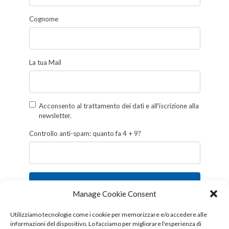
Cognome
La tua Mail
Acconsento al trattamento dei dati e all'iscrizione alla
newsletter.
Controllo anti-spam: quanto fa 4 + 9?
Iscriviti
Manage Cookie Consent
Follow us!
Utilizziamo tecnologie come i cookie per memorizzare e/o accedere alle
informazioni del dispositivo. Lo facciamo per migliorare l'esperienza di