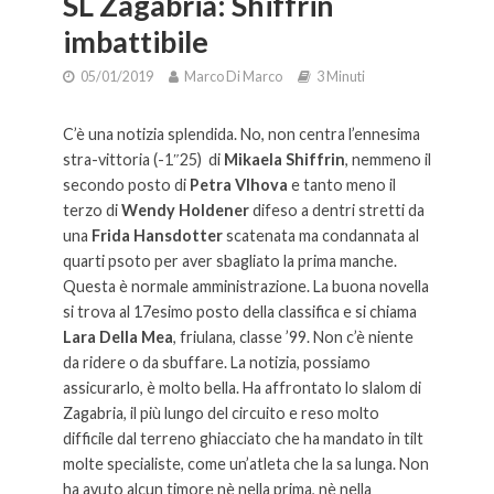
SL Zagabria: Shiffrin
imbattibile
05/01/2019
Marco Di Marco
3 Minuti
C’è una notizia splendida. No, non centra l’ennesima
stra-vittoria (-1″25) di
Mikaela Shiffrin
, nemmeno il
secondo posto di
Petra Vlhova
e tanto meno il
terzo di
Wendy Holdener
difeso a dentri stretti da
una
Frida Hansdotter
scatenata ma condannata al
quarti psoto per aver sbagliato la prima manche.
Questa è normale amministrazione. La buona novella
si trova al 17esimo posto della classifica e si chiama
Lara Della Mea
, friulana, classe ’99. Non c’è niente
da ridere o da sbuffare. La notizia, possiamo
assicurarlo, è molto bella. Ha affrontato lo slalom di
Zagabria, il più lungo del circuito e reso molto
difficile dal terreno ghiacciato che ha mandato in tilt
molte specialiste, come un’atleta che la sa lunga. Non
ha avuto alcun timore nè nella prima, nè nella