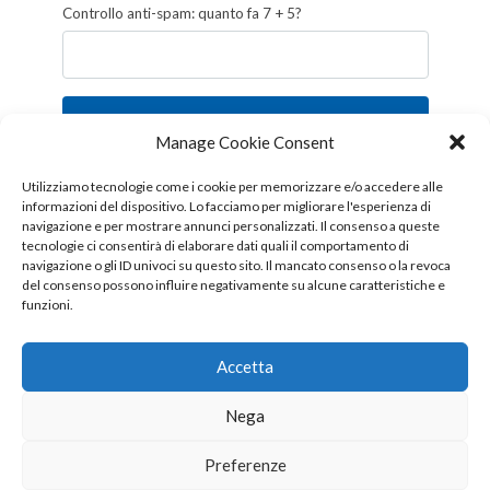
Controllo anti-spam: quanto fa 7 + 5?
Iscriviti
Manage Cookie Consent
Follow us!
Utilizziamo tecnologie come i cookie per memorizzare e/o accedere alle
informazioni del dispositivo. Lo facciamo per migliorare l'esperienza di
navigazione e per mostrare annunci personalizzati. Il consenso a queste
tecnologie ci consentirà di elaborare dati quali il comportamento di
navigazione o gli ID univoci su questo sito. Il mancato consenso o la revoca
del consenso possono influire negativamente su alcune caratteristiche e
funzioni.
Accetta
Nega
Copyright © 2026 OTTIS surl - Tutti i diritti sono riservati
Preferenze
CHI SIAMO
CONTATTI
PUBBLICITÀ