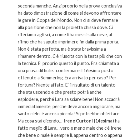
seconda manche. Anzi proprio nella prova conclusiva
ha dato dimostrazione di come si devono affrontare
le gare in Coppa del Mondo. Non ci si deve fermare
alla posizione che non la proietta chissà dove. Ci
riferiamo agli sci, a come li ha messi sulla neve, al
ritmo che ha saputo imprimere fin dalla prima porta.
Non è stata perfetta, ma è stata bravissima a
rimanere dentro. C’è riuscita con la testa più che con
la tecnica. E’ proprio questo il punto. Era chiamata a
una prova difficile: confermare il 16esimo posto
ottenuto a Semmering. Era arrivato per caso? Per
fortuna? Niente affato. E’ il risultato di un talento
che sta uscendo e che presto potrà anche
esplodere, perché Lara sa sciare bene! Non accadrà
immediatamente, perché deve ancora migliorare, ma
santo cielo, è ancora piccola! Si potrebbe obiettare:
Ma cosa stai dicendo…
Irene Curtoni (14esima)
ha
fatto meglio di Lara… vero e meno male che c’è Irene
che bene o male è sempre lì, appena dentro o appena