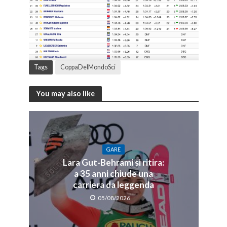
Tags
CoppaDelMondoSci
You may also like
GARE
Lara Gut-Behrami si ritira:
a 35 anni chiude una
carriera da leggenda
05/08/2026