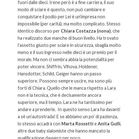
fuori dalle dieci. Irene però è a fine carriera, il suo
modo di sciare è questo, non può cambiare e
conquistare il podio per Lei è un’impresa non
impossibile (per carità), ma molto complicato. Stesso
identico discorso per
Chiara Costazza (nona)
, che
ha realizzato due manche di buon livello
.
Ha trovato
l’assetto giusto per sciare in sicurezza, sbaglia molto
meno e il suo ingresso nelle dieci è un premio per il
morale. Ma non ci sembra abbia la potenzialità per
poter vincere. Shiffrin, Vlhova, Holdener,
Hansdotter, Schild, Geiger hanno un passo
superiore. Possono sempre uscire, ma sono più
forti di Chiara. Quello che le manca rispetto a Lara
non è la tecnica, che è decisamente ancora
superiore, ma il tempo. Lara ne ha tantissimo per
andare a prenderle. In questo senso Lara ha davanti
a sè un’autostrada! E se abbiamo un po’ di pazienza,
lo stesso accadrà con
Marta Rossetti
e
Anita Gulli
,
altre due baby slalomiste che hanno mancato la
qualificazione davvero per poco.