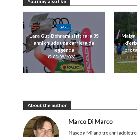
You may also like
GARE
Lara Gut-Behrami si ritira: a 35
Malga R
anni chiude una carriera da
d’erb
leggenda
prota
05/08/2026
About the author
Marco Di Marco
Nasce a Milano tre anni addietro 