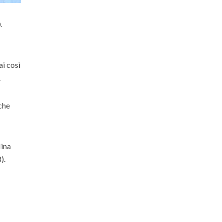
.
i così
.
che
Nina
).