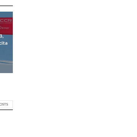
B,
cita
POSTS