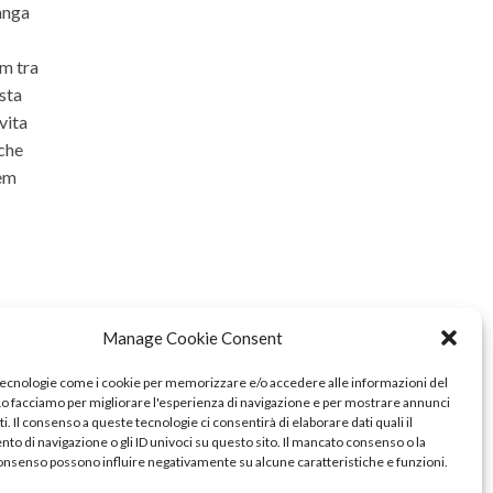
langa
om tra
ista
vita
 che
rem
Manage Cookie Consent
tecnologie come i cookie per memorizzare e/o accedere alle informazioni del
 Lo facciamo per migliorare l'esperienza di navigazione e per mostrare annunci
i. Il consenso a queste tecnologie ci consentirà di elaborare dati quali il
o di navigazione o gli ID univoci su questo sito. Il mancato consenso o la
onsenso possono influire negativamente su alcune caratteristiche e funzioni.