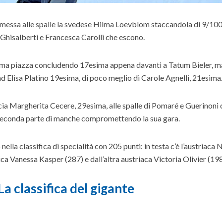
è messa alle spalle la svedese Hilma Loevblom staccandola di 9/100
 Ghisalberti e Francesca Carolli che escono.
sima piazza concludendo 17esima appena davanti a Tatum Bieler, ma
 ad Elisa Platino 19esima, di poco meglio di Carole Agnelli, 21esima
ncia Margherita Cecere, 29esima, alle spalle di Pomaré e Guerinoni 
seconda parte di manche compromettendo la sua gara.
ella classifica di specialità con 205 punti: in testa c’è l’austriaca 
ca Vanessa Kasper (287) e dall’altra austriaca Victoria Olivier (198
La classifica del gigante