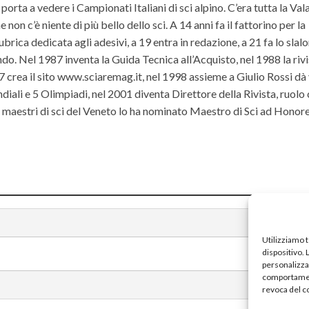
orta a vedere i Campionati Italiani di sci alpino. C’era tutta la Va
non c’è niente di più bello dello sci. A 14 anni fa il fattorino per la
ubrica dedicata agli adesivi, a 19 entra in redazione, a 21 fa lo slal
do. Nel 1987 inventa la Guida Tecnica all’Acquisto, nel 1988 la riv
rea il sito www.sciaremag.it, nel 1998 assieme a Giulio Rossi dà 
iali e 5 Olimpiadi, nel 2001 diventa Direttore della Rivista, ruolo
ei maestri di sci del Veneto lo ha nominato Maestro di Sci ad Hono
Utilizziamo 
dispositivo.
personalizzat
comportament
revoca del c