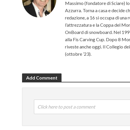
Massimo (fondatore di Sciare) lo p
Azzurra. Torna a casa e decide che 
redazione, a 16 si occupa di una r
l’attrezzatura e la Coppa del Mon
OnBoard di snowboard. Nel 1997 c
alla Fis Carving Cup. Dopo 8 Mond
riveste anche oggi. Il Collegio d
(ottobre ’23).
Add Comment
Click here to post a comment