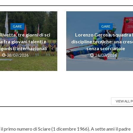
GARE
GARE
ivetta, tre giorni di sci
Lorenzo Gerosa, squadra 
a fra giovani talenti e
discipline tecniche: una cres
gonisti internazionali
senza scorciatoie
28/07/2026
24/07/2026
VIEW ALL 
il primo numero di Sciare (1 dicembre 1966). A sette anni il padre