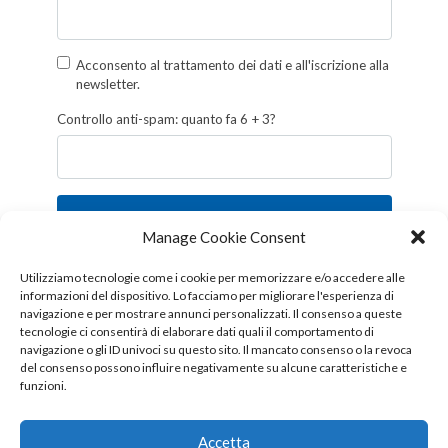
Acconsento al trattamento dei dati e all'iscrizione alla
newsletter.
Controllo anti-spam: quanto fa 6 + 3?
Iscriviti
Manage Cookie Consent
Follow us!
Utilizziamo tecnologie come i cookie per memorizzare e/o accedere alle
informazioni del dispositivo. Lo facciamo per migliorare l'esperienza di
navigazione e per mostrare annunci personalizzati. Il consenso a queste
tecnologie ci consentirà di elaborare dati quali il comportamento di
navigazione o gli ID univoci su questo sito. Il mancato consenso o la revoca
del consenso possono influire negativamente su alcune caratteristiche e
funzioni.
Accetta