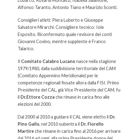
Lobarco, Rosaria Montalto, Isabella Salamone,
Alfonso Taranto, Antonio Tiano e Maurizio Sconti.
Consiglieri atleti: Piera Luberto e Giuseppe
Salvatore Mirarchi. Consigliere tecnico: Iole
Esposito. Riconfermato quale revisore dei conti
Giovanni Covino, mentre supplente è Franco
Talarico.
Il
Comitato Calabro Lucano
nasce nella stagione
1979/1980, dalla suddivisione territoriale del CAM
(Comitato Appennino Meridionale) per le
competenze regionali fissate allora dalla FISI. Primo
Presidente del CAL, già Vice Presidente del CAM, fu
il
Dr.Ettore Cozza
che rimase in carica fino alle
elezioni del 2000.
Dal 2000 al 2010 a guidare il CAL viene eletto il
Dr.
Pino Gallo
, nel 2010 subentra il
Dr. Fiorello
Martire
che rimane in carica fino al 2016 per arrivare
dal 2016 ad oggi, alla prima Presidente donna del