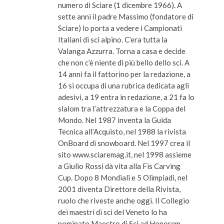
numero di Sciare (1 dicembre 1966). A
sette anni il padre Massimo (fondatore di
Sciare) lo porta a vedere i Campionati
Italiani di sci alpino. C’era tutta la
Valanga Azzurra. Torna a casa e decide
che non c’è niente di più bello dello sci. A
14 anni fa il fattorino per la redazione, a
16 si occupa di una rubrica dedicata agli
adesivi, a 19 entra in redazione, a 21 fa lo
slalom tra l’attrezzatura e la Coppa del
Mondo. Nel 1987 inventa la Guida
Tecnica all’Acquisto, nel 1988 la rivista
OnBoard di snowboard. Nel 1997 crea il
sito www.sciaremag.it, nel 1998 assieme
a Giulio Rossi dà vita alla Fis Carving
Cup. Dopo 8 Mondiali e 5 Olimpiadi, nel
2001 diventa Direttore della Rivista,
ruolo che riveste anche oggi. Il Collegio
dei maestri di sci del Veneto lo ha
nominato Maestro di Sci ad Honorem