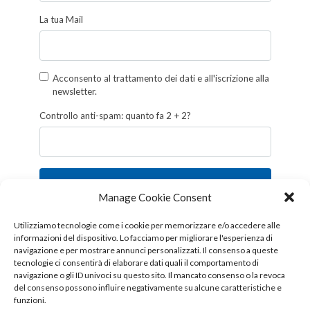
La tua Mail
Acconsento al trattamento dei dati e all'iscrizione alla
newsletter.
Controllo anti-spam: quanto fa 2 + 2?
Iscriviti
Manage Cookie Consent
Follow us!
Utilizziamo tecnologie come i cookie per memorizzare e/o accedere alle
informazioni del dispositivo. Lo facciamo per migliorare l'esperienza di
navigazione e per mostrare annunci personalizzati. Il consenso a queste
tecnologie ci consentirà di elaborare dati quali il comportamento di
navigazione o gli ID univoci su questo sito. Il mancato consenso o la revoca
del consenso possono influire negativamente su alcune caratteristiche e
funzioni.