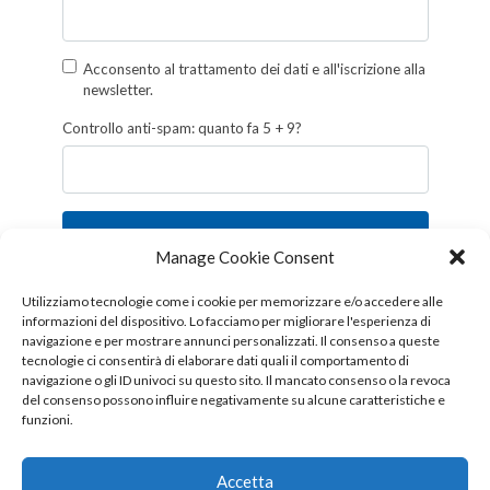
Acconsento al trattamento dei dati e all'iscrizione alla
newsletter.
Controllo anti-spam: quanto fa 5 + 9?
Iscriviti
Manage Cookie Consent
Follow us!
Utilizziamo tecnologie come i cookie per memorizzare e/o accedere alle
informazioni del dispositivo. Lo facciamo per migliorare l'esperienza di
navigazione e per mostrare annunci personalizzati. Il consenso a queste
tecnologie ci consentirà di elaborare dati quali il comportamento di
navigazione o gli ID univoci su questo sito. Il mancato consenso o la revoca
del consenso possono influire negativamente su alcune caratteristiche e
funzioni.
Accetta