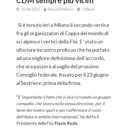
CDM sempre più vicini
15/06/2012
Marco Di Marco
1 Minuti
Si è tenuto ieri a Milano il secondo vertice
fra gli organizzatori di Coppa del mondo di
sci alpino e i vertici della Fisi. E’ stato un
ulteriore incontro proficuo che ha portato
ad una migliore definizione dell’accordo,
che ora passerà al vaglio del prossimo
Consiglio federale, fissato per il 23 giugno
al Sestriere, prima della firma.
"
E’ importante il fatto che si stia ricreando un gruppo
compatto, che lavora nella stessa direzione, per il
bene del nostro sport e per riaffermare il ruolo
dell’Italia in ambito internazionale
", ha detto il
Presidente della Fisi,
Flavio Roda
.