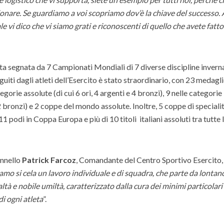
onare. Se guardiamo a voi scopriamo dov’è la chiave del successo. 
 vi dico che vi siamo grati e riconoscenti di quello che avete fatto.
ata segnata da 7 Campionati Mondiali di 7 diverse discipline invernal
uiti dagli atleti dell’Esercito è stato straordinario, con 23 medagli
gorie assolute (di cui 6 ori, 4 argenti e 4 bronzi), 9 nelle categorie
e 2 bronzi) e 2 coppe del mondo assolute. Inoltre, 5 coppe di specialit
podi in Coppa Europa e più di 10 titoli italiani assoluti tra tutte 
onnello
Patrick Farcoz
, Comandante del Centro Sportivo Esercito,
tiamo si cela un lavoro individuale e di squadra, che parte da lontan
altà e nobile umiltà, caratterizzato dalla cura dei minimi particolari
di ogni atleta
”.