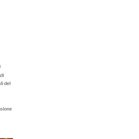
i
 di
li del
asione