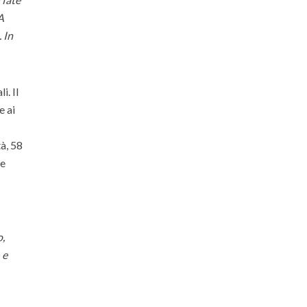
A
 In
i. Il
e ai
à, 58
le
o,
 e