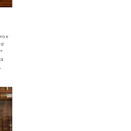
Oro e
rd
1°
tà
,