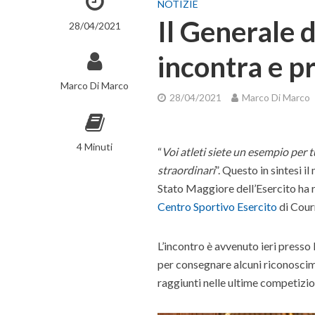
NOTIZIE
Il Generale d
28/04/2021
incontra e p
Marco Di Marco
28/04/2021
Marco Di Marco
Il Generale dell’Esercito Pietro Serino incon
4 Minuti
“
Voi atleti siete un esempio per t
straordinari
”. Questo in sintesi 
Stato Maggiore dell’Esercito ha r
Centro Sportivo Esercito
di Cour
L’incontro è avvenuto ieri presso 
per consegnare alcuni riconoscime
raggiunti nelle ultime competizio