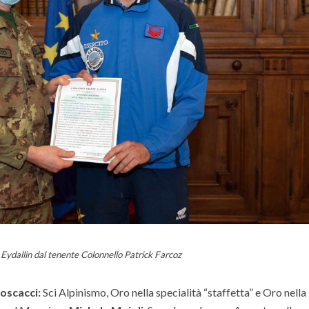
Eydallin dal tenente Colonnello Patrick Farcoz
oscacci:
Sci Alpinismo, Oro nella specialità “staffetta” e Oro nella