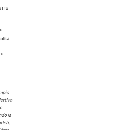
stro
:
°
alità
ro
sempio
iettivo
re
ndo la
tleti,
 fate