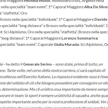
aporal Maggiore
Michela Moioli
. Snowboard cross, Argento nella
o nella specialità “team event”. 1° Caporal Maggiore
Alba De Silve
̀ “staffetta”, Oro
e Bronzo nella specialità “individuale”. 1° Caporal Maggiore
Davide
specialità “long distance” e Bronzo nella specialità “individuale”. 1
et
: Sci Alpinismo, Oro nella specialità “staffetta”, Bronzo nella speci
à “long distance”. 1° Caporal Maggiore
Lorenzo Sommariva
:
pecialità “team event”. Caporale
Giulia Murada
: Sci Alpinismo, O
ie
– ha detto il
Generale Serino
–
sono state, prima di tutto, un
no. Tante volte, nel corso della nostra carriera, ci sarà capitato di
 eccellenza nell’Esercito Italiano. La risposta è evidente: esso è l’e
one del soldato di ciò che bisogna possedere per conseguire un ob
icio, determinazione. Ma c’è un’altra cosa importante da tenere semp
avorare in team: lo sport è sempre un’attività di squadra, anche qua
 aspetto importante anche per la nostra professione di soldati. Voi a
logistico che vi supporta, siete un esempio per tutti noi, perché ci