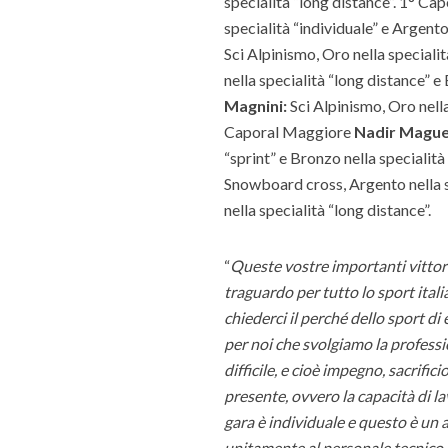
specialità “long distance”. 1° C
specialità “individuale” e Argent
Sci Alpinismo, Oro nella specialita
nella specialità “long distance” 
Magnini:
Sci Alpinismo, Oro nella 
Caporal Maggiore
Nadir Magu
“sprint” e Bronzo nella specialit
Snowboard cross, Argento nella s
nella specialità “long distance”.
“
Queste vostre importanti vittor
traguardo per tutto lo sport italia
chiederci il perché dello sport di
per noi che svolgiamo la professi
difficile, e cioè impegno, sacrif
presente, ovvero la capacità di l
gara è individuale e questo è un
unitamente al personale tecnico e 