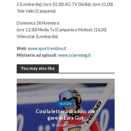
2 (Lombardia); (ore 20,30) AG TV (Sicilia); (ore 21,00)
Tele Vallo (Campania)
Domenica 28 Noembre
(ore 13,30) Media Tv (Campania e Molise); (14,20)
Videostar (Lombardia)
Web
:
www.sportrentino.it
Miniserie ad episodi
:
www.sciaremag.it
You may also like
NOTIZIE
Così la lettera di addio alle
gare di Lara Gut
05/08/2026