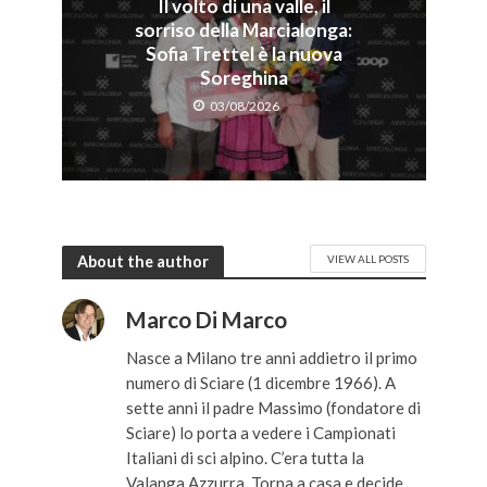
Il volto di una valle, il
sorriso della Marcialonga:
Sofia Trettel è la nuova
Soreghina
03/08/2026
About the author
VIEW ALL POSTS
Marco Di Marco
Nasce a Milano tre anni addietro il primo
numero di Sciare (1 dicembre 1966). A
sette anni il padre Massimo (fondatore di
Sciare) lo porta a vedere i Campionati
Italiani di sci alpino. C’era tutta la
Valanga Azzurra. Torna a casa e decide