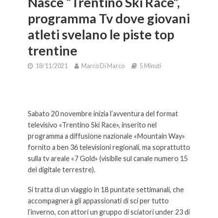
Nasce “Trentino Ski Race”,
programma Tv dove giovani
atleti svelano le piste top
trentine
18/11/2021
Marco Di Marco
5 Minuti
Nasce “Trentino Ski Race”, programma Tv dove giovani atleti svelano
le piste top trentine.
Sabato 20 novembre inizia l’avventura del format
televisivo «Trentino Ski Race», inserito nel
programma a diffusione nazionale «Mountain Way»
fornito a ben 36 televisioni regionali, ma soprattutto
sulla tv areale «7 Gold» (visibile sul canale numero 15
del digitale terrestre).
Si tratta di un viaggio in 18 puntate settimanali, che
accompagnerà gli appassionati di sci per tutto
l’inverno, con attori un gruppo di sciatori under 23 di