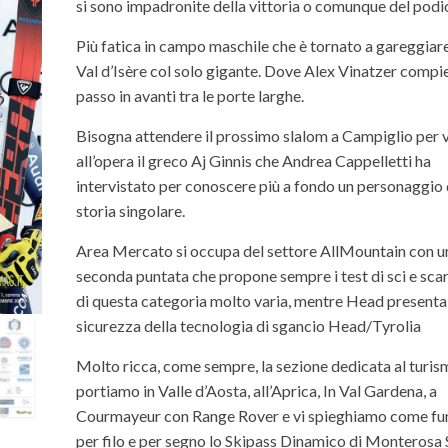
si sono impadronite della vittoria o comunque del podi
Più fatica in campo maschile che è tornato a gareggiare
Val d’Isère col solo gigante. Dove Alex Vinatzer compi
passo in avanti tra le porte larghe.
Bisogna attendere il prossimo slalom a Campiglio per 
all’opera il greco Aj Ginnis che Andrea Cappelletti ha
intervistato per conoscere più a fondo un personaggio 
storia singolare.
Area Mercato si occupa del settore AllMountain con u
seconda puntata che propone sempre i test di sci e sca
di questa categoria molto varia, mentre Head presenta
sicurezza della tecnologia di sgancio Head/Tyrolia
Molto ricca, come sempre, la sezione dedicata al turis
portiamo in Valle d’Aosta, all’Aprica, In Val Gardena, a
Courmayeur con Range Rover e vi spieghiamo come fu
per filo e per segno lo Skipass Dinamico di Monterosa 