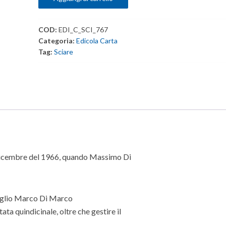
Dicembre
2023
COD:
EDI_C_SCI_767
quantità
Categoria:
Edicola Carta
Tag:
Sciare
° dicembre del 1966, quando Massimo Di
figlio Marco Di Marco
ta quindicinale, oltre che gestire il