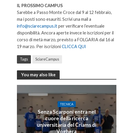
IL PROSSIMO CAMPUS
Sarebbe a Passo Monte Croce dal 9 al 12 febbraio,
ma i posti sono esauriti. Scrivi una mail a
info@sciarecampus.it
per verificare l’eventuale
disponibilità. Ancora aperte invece le iscrizioni per il
corso di metà marzo, previsto a FOLGARIA dal 16 al
19 marzo. Per iscrizioni
CLICCA QUI
Tags
SciareCampus
You may also like
TECNICA
Senza Scarponi entra nel
cuore della ricerca
universitaria del Criams di
Voghera