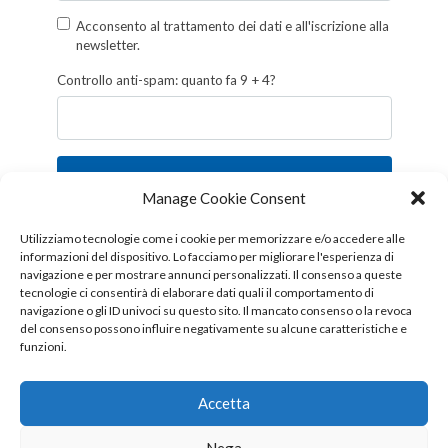
Acconsento al trattamento dei dati e all'iscrizione alla
newsletter.
Controllo anti-spam: quanto fa 9 + 4?
Iscriviti
Manage Cookie Consent
Follow us!
Utilizziamo tecnologie come i cookie per memorizzare e/o accedere alle
informazioni del dispositivo. Lo facciamo per migliorare l'esperienza di
navigazione e per mostrare annunci personalizzati. Il consenso a queste
tecnologie ci consentirà di elaborare dati quali il comportamento di
navigazione o gli ID univoci su questo sito. Il mancato consenso o la revoca
del consenso possono influire negativamente su alcune caratteristiche e
funzioni.
Accetta