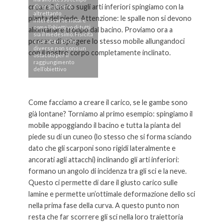
creare il carico sugli arti inferiori spingiamo con la
diverse. È però
altrettanto
pianta del piede. Attenzione: le spalle non si devono
interessante notare
come l’obiettivo di tutti
allontanare troppo dal bacino. Proviamo ora a
sia il medesimo. Fisicità
pensare di spingere lo stesso mobile allungandoci
e caratteristiche
diverse non sono un
con il nostro corpo completamente inclinato.
ostacolo per il
raggiungimento
dell’obiettivo
Come facciamo a creare il carico, se le gambe sono
già lontane? Torniamo al primo esempio: spingiamo il
mobile appoggiando il bacino e tutta la pianta del
piede su di un cuneo (lo stesso che si forma sciando
dato che gli scarponi sono rigidi lateralmente e
ancorati agli attacchi) inclinando gli arti inferiori:
formano un angolo di incidenza tra gli sci e la neve.
Questo ci permette di dare il giusto carico sulle
lamine e permette un’ottimale deformazione dello sci
nella prima fase della curva. A questo punto non
resta che far scorrere gli sci nella loro traiettoria