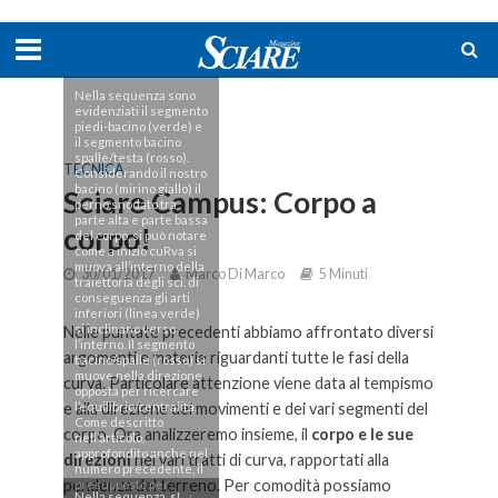
Nella sequenza sono
evidenziati il segmento
piedi-bacino (verde) e
il segmento bacino
spalle/testa (rosso).
TECNICA
Considerando il nostro
bacino (mirino giallo) il
Sciare Campus: Corpo a
perno snodato tra
parte alta e parte bassa
corpo!
del corpo, si può notare
come a inizio cuRva si
muova all’interno della
30/01/2017
Marco Di Marco
5 Minuti
traiettoria degli sci. di
conseguenza gli arti
inferiori (linea verde)
si inclinano verso
Nelle puntate precedenti abbiamo affrontato diversi
l’interno. Il segmento
argomenti e materie riguardanti tutte le fasi della
bacino/spalle (rosso) si
muove nella direzione
curva. Particolare attenzione viene data al tempismo
opposta per ricercare
l’equilibrio/centralità.
e alla direzione dei movimenti e dei vari segmenti del
Come descritto
corpo. Ora analizzeremo insieme, il
corpo e le sue
nell’articolo,
approfondito anche nel
direzioni
nei vari tratti di curva, rapportati alla
numero precedente, il
pendenza del terreno. Per comodità possiamo
presupposto per
Nella sequenza, sI