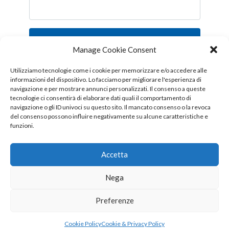
Iscriviti
Manage Cookie Consent
Follow us!
Utilizziamo tecnologie come i cookie per memorizzare e/o accedere alle
informazioni del dispositivo. Lo facciamo per migliorare l'esperienza di
navigazione e per mostrare annunci personalizzati. Il consenso a queste
tecnologie ci consentirà di elaborare dati quali il comportamento di
navigazione o gli ID univoci su questo sito. Il mancato consenso o la revoca
del consenso possono influire negativamente su alcune caratteristiche e
funzioni.
Accetta
Nega
Copyright © 2026 OTTIS surl - Tutti i diritti sono riservati
Preferenze
CHI SIAMO
CONTATTI
PUBBLICITÀ
Cookie Policy
Cookie & Privacy Policy
COOKIE & PRIVACY POLICY