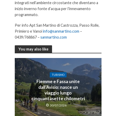
integrati nell’ambiente circostante che diventano a
inizio inverno fonte d’acqua per l’innevamento
programmato.
Per info Apt San Martino di Castrozza, Passo Rolle,
Primiero e Vanoi
info@sanmartino.com
–
0439/768867 –
sanmartino.com
You may also like
TURISMO
Fiemme e Fassa unite
dall’Avisio: nasce un
viaggio lungo
cinquantasette chilometri
30/07/2026