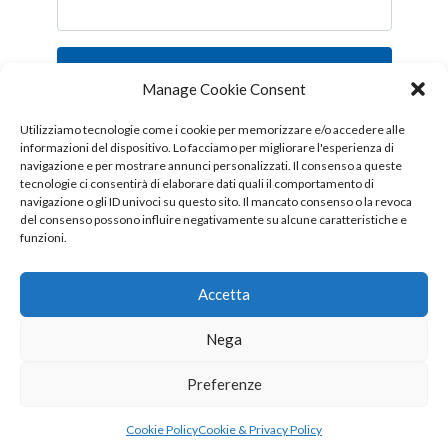
Iscriviti
Manage Cookie Consent
Follow us!
Utilizziamo tecnologie come i cookie per memorizzare e/o accedere alle
informazioni del dispositivo. Lo facciamo per migliorare l'esperienza di
navigazione e per mostrare annunci personalizzati. Il consenso a queste
tecnologie ci consentirà di elaborare dati quali il comportamento di
navigazione o gli ID univoci su questo sito. Il mancato consenso o la revoca
del consenso possono influire negativamente su alcune caratteristiche e
funzioni.
Accetta
Nega
Copyright © 2026 OTTIS surl - Tutti i diritti sono riservati
Preferenze
CHI SIAMO
CONTATTI
PUBBLICITÀ
Cookie Policy
Cookie & Privacy Policy
COOKIE & PRIVACY POLICY