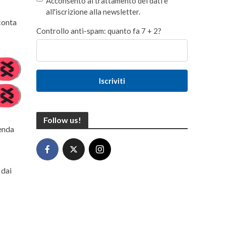
Acconsento al trattamento dei dati e
i
all'iscrizione alla newsletter.
cconta
Controllo anti-spam: quanto fa 7 + 2?
Iscriviti
Follow us!
genda
 dai