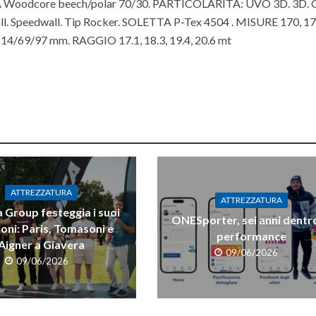
oodcore beech/polar 70/30. PARTICOLARITÀ: UVO 3D. 3D. G
all. Speedwall. Tip Rocker. SOLETTA P-Tex 4504 . MISURE 170, 17
/69/97 mm. RAGGIO 17.1, 18.3, 19.4, 20.6 mt
anteprima sci völkl rac
ATTREZZATURA
ATTREZZATURA
 Group festeggia i suoi
ONESporter, sei anni dentro
oni: Paris, Tomasoni e
performance
Aigner a Giavera
09/06/2026
09/06/2026