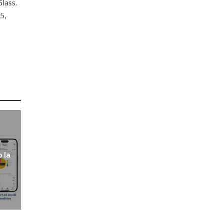
lass.
5,
etiger
 la