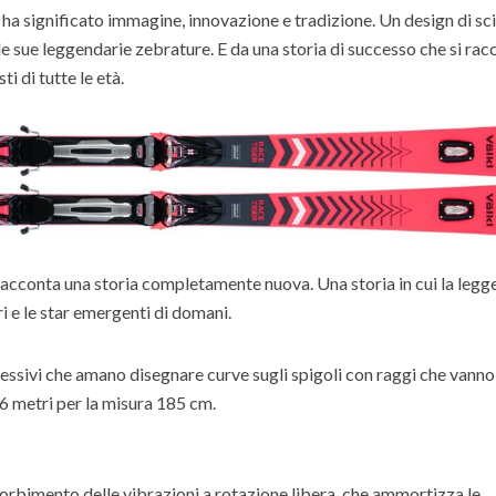
ha significato immagine, innovazione e tradizione. Un design di sc
le sue leggendarie zebrature. E da una storia di successo che si ra
i di tutte le età.
acconta una storia completamente nuova. Una storia in cui la leg
ri e le star emergenti di domani.
ressivi che amano disegnare curve sugli spigoli con raggi che vanno
,6 metri per la misura 185 cm.
orbimento delle vibrazioni a rotazione libera, che ammortizza le