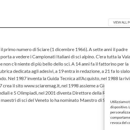
VIEW ALL 
il primo numero di Sciare (1 dicembre 1966). A sette anni il padre
orta a vedere i Campionati Italiani di sci alpino. C’era tutta la Va
non c’è niente di più bello dello sci. A 14 anni fa il fattorino per la
ubrica dedicata agli adesivi, a 19 entra in redazione, a 21 fa lo slal
do. Nel 1987 inventa la Guida Tecnica all’Acquisto, nel 1988 la riv
rea il sito www.sciaremag.it, nel 1998 assieme a Giulio Rossi dà 
iali e 5 Olimpiadi, nel 2001 diventa Direttore della Rivista, ruolo
ei maestri di sci del Veneto lo ha nominato Maestro di Sci ad Hono
Utilizziamo 
dispositivo.
personalizzat
comportament
revoca del c