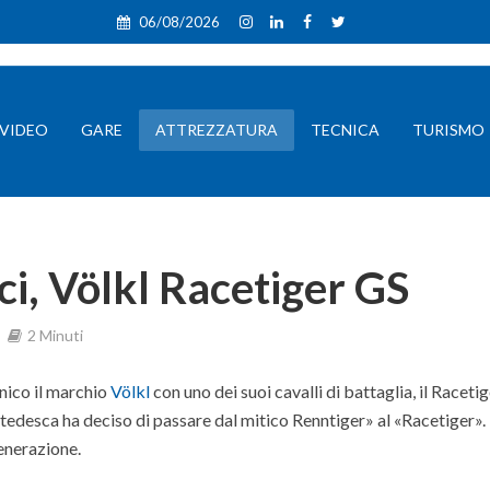
06/08/2026
VIDEO
GARE
ATTREZZATURA
TECNICA
TURISMO
i, Völkl Racetiger GS
2 Minuti
nico il marchio
Völkl
con uno dei suoi cavalli di battaglia, il Raceti
 tedesca ha deciso di passare dal mitico Renntiger» al «Racetiger».
enerazione.