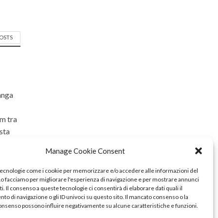
POSTS
langa
om tra
ista
vita
Manage Cookie Consent
 che
rem
tecnologie come i cookie per memorizzare e/o accedere alle informazioni del
 Lo facciamo per migliorare l'esperienza di navigazione e per mostrare annunci
i. Il consenso a queste tecnologie ci consentirà di elaborare dati quali il
o di navigazione o gli ID univoci su questo sito. Il mancato consenso o la
onsenso possono influire negativamente su alcune caratteristiche e funzioni.