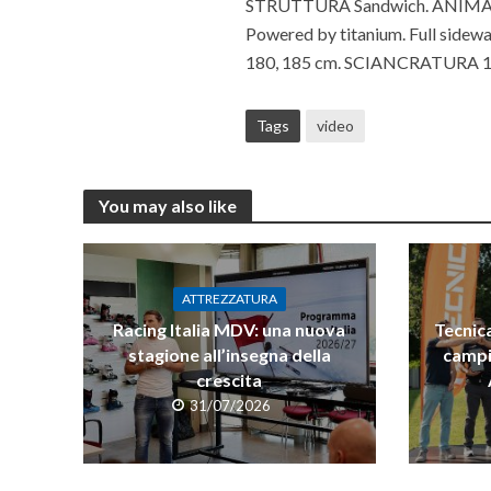
STRUTTURA Sandwich. ANIMA W
Powered by titanium. Full sidew
180, 185 cm. SCIANCRATURA 114
Tags
video
You may also like
ATTREZZATURA
Racing Italia MDV: una nuova
Tecnica
stagione all’insegna della
campi
crescita
31/07/2026