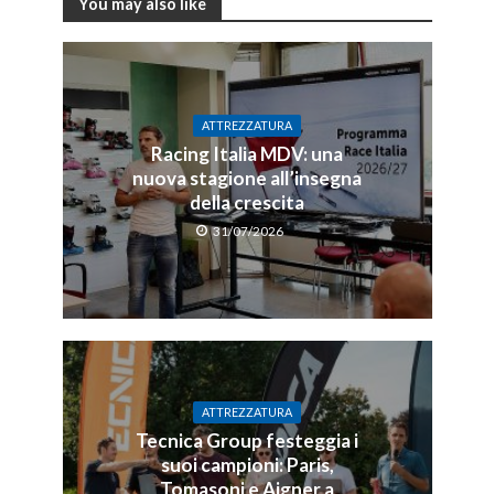
You may also like
ATTREZZATURA
Racing Italia MDV: una
nuova stagione all’insegna
della crescita
31/07/2026
ATTREZZATURA
Tecnica Group festeggia i
suoi campioni: Paris,
Tomasoni e Aigner a