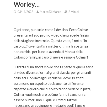
Worley…
03/11/2022
Marco Di Marco
2 Minuti
Colmar “It’s a matter of”… il nuovo video con Noel, Worley….
Ogni anno, puntuale come il destino, Ecco Colmar
presentare il suo promo video che precede l’inizio
della stagione invernale. Questa volta, il noto “In
caso di…” diventa it’s a matter of… ma la sostanza
non cambia: per la nota azienda di Monza della
Colombo family, in caso di neve è sempre Colmar!
Si tratta di un short movie che fa parte di quella serie
di video diventati ormai grandi classici per gli amanti
dello sci. Con immagini esclusive, dove gli atleti
assumono un aspetto decisamente differente
rispetto a quello che di solito fanno vedere in pista,
Colmar vuol mostrare co0me fanno i campioni a
essere numeri uno. E qual è il mix di fattori
necessario a raggiungere medaglie podi, fama e