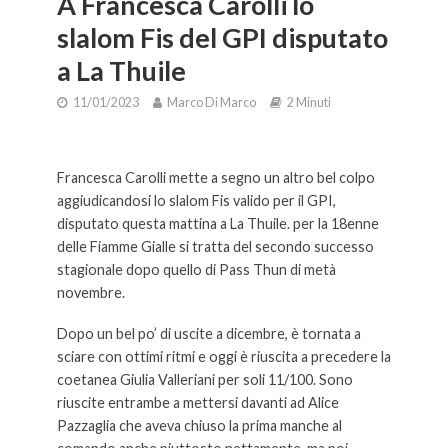
A Francesca Carolli lo
slalom Fis del GPI disputato
a La Thuile
11/01/2023
Marco Di Marco
2 Minuti
A Francesca Carolli la Fis del GPI disputata a La Thuile.
Francesca Carolli mette a segno un altro bel colpo
aggiudicandosi lo slalom Fis valido per il GPI,
disputato questa mattina a La Thuile. per la 18enne
delle Fiamme Gialle si tratta del secondo successo
stagionale dopo quello di Pass Thun di metà
novembre.
Dopo un bel po’ di uscite a dicembre, è tornata a
sciare con ottimi ritmi e oggi è riuscita a precedere la
coetanea Giulia Valleriani per soli 11/100. Sono
riuscite entrambe a mettersi davanti ad Alice
Pazzaglia che aveva chiuso la prima manche al