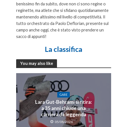
benissimo fin da subito, dove non ci sono regine o
reginette, ma atlete che si sfidano quotidianamente
mantenendo altissimo mil livello di competitività. Il
tutto orchestrato da Paolo Deflorian, presente sul
campo anche oggi, che è stato visto prendere un
sacco di appunti!
A Francesca Carolli la Fis
La classifica
You may also like
GARE
Lara Gut-Behrami si ritira:
a 35 anni chiude una
carriera da leggenda
05/08/2026