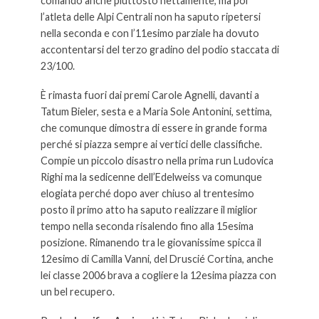
comando anche piuttosto nettamente, ma poi
l’atleta delle Alpi Centrali non ha saputo ripetersi
nella seconda e con l’11esimo parziale ha dovuto
accontentarsi del terzo gradino del podio staccata di
23/100.
È rimasta fuori dai premi Carole Agnelli, davanti a
Tatum Bieler, sesta e a Maria Sole Antonini, settima,
che comunque dimostra di essere in grande forma
perché si piazza sempre ai vertici delle classifiche.
Compie un piccolo disastro nella prima run Ludovica
Righi ma la sedicenne dell’Edelweiss va comunque
elogiata perché dopo aver chiuso al trentesimo
posto il primo atto ha saputo realizzare il miglior
tempo nella seconda risalendo fino alla 15esima
posizione. Rimanendo tra le giovanissime spicca il
12esimo di Camilla Vanni, del Druscié Cortina, anche
lei classe 2006 brava a cogliere la 12esima piazza con
un bel recupero.