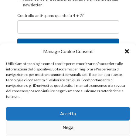
newsletter.
Controllo anti-spam: quanto fa 4 + 2?
Iscriviti
Manage Cookie Consent
Follow us!
Utilizziamo tecnologie come i cookie per memorizzare e/o accedere alle
informazioni del dispositivo. Lo facciamo per migliorare l'esperienza di
navigazione e per mostrare annunci personalizzati. Il consenso a queste
tecnologie ci consentirà di elaborare dati quali il comportamento di
navigazione o gli ID univoci su questo sito. Il mancato consenso o la revoca
del consenso possono influire negativamente su alcune caratteristiche e
funzioni.
Accetta
Nega
Copyright © 2026 OTTIS surl - Tutti i diritti sono riservati