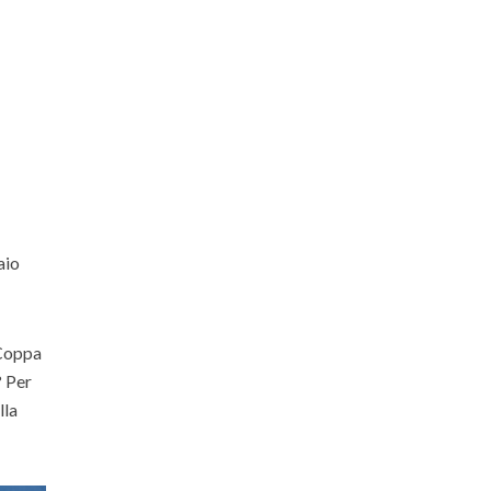
aio
 Coppa
? Per
lla