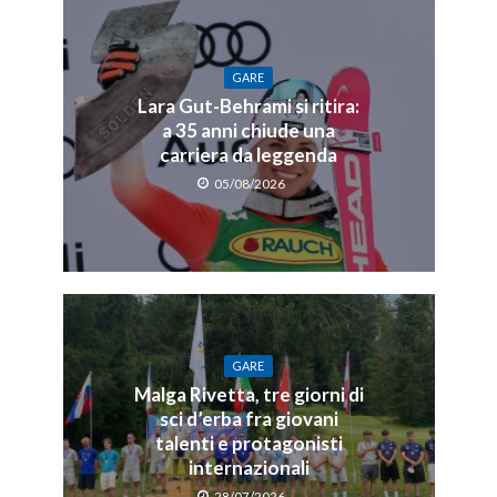
GARE
Lara Gut-Behrami si ritira:
a 35 anni chiude una
carriera da leggenda
05/08/2026
GARE
Malga Rivetta, tre giorni di
sci d’erba fra giovani
talenti e protagonisti
internazionali
28/07/2026