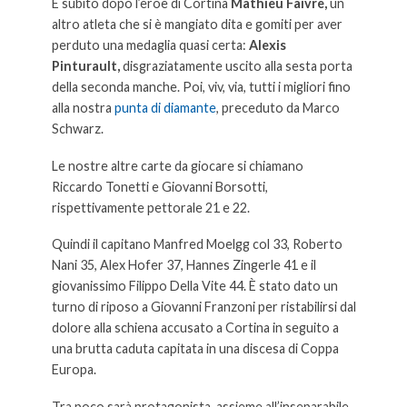
E subito dopo l’eroe di Cortina
Mathieu Faivre,
un
altro atleta che si è mangiato dita e gomiti per aver
perduto una medaglia quasi certa:
Alexis
Pinturault,
disgraziatamente uscito alla sesta porta
della seconda manche. Poi, viv, via, tutti i migliori fino
alla nostra
punta di diamante
, preceduto da Marco
Schwarz.
Le nostre altre carte da giocare si chiamano
Riccardo Tonetti e Giovanni Borsotti,
rispettivamente pettorale 21 e 22.
Quindi il capitano Manfred Moelgg col 33, Roberto
Nani 35, Alex Hofer 37, Hannes Zingerle 41 e il
giovanissimo Filippo Della Vite 44. È stato dato un
turno di riposo a Giovanni Franzoni per ristabilirsi dal
dolore alla schiena accusato a Cortina in seguito a
una brutta caduta capitata in una discesa di Coppa
Europa.
Tra poco sarà protagonista, assieme all’inseparabile