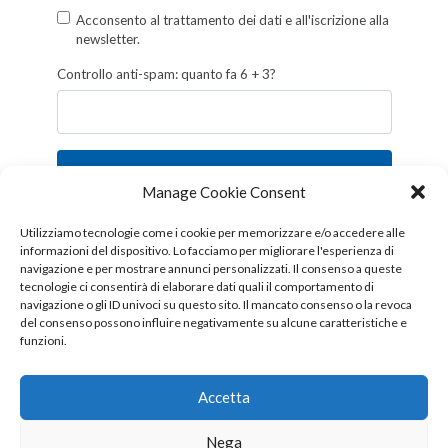
Acconsento al trattamento dei dati e all'iscrizione alla
newsletter.
Controllo anti-spam: quanto fa 6 + 3?
Iscriviti
Manage Cookie Consent
Follow us!
Utilizziamo tecnologie come i cookie per memorizzare e/o accedere alle
informazioni del dispositivo. Lo facciamo per migliorare l'esperienza di
navigazione e per mostrare annunci personalizzati. Il consenso a queste
tecnologie ci consentirà di elaborare dati quali il comportamento di
navigazione o gli ID univoci su questo sito. Il mancato consenso o la revoca
del consenso possono influire negativamente su alcune caratteristiche e
funzioni.
Accetta
Nega