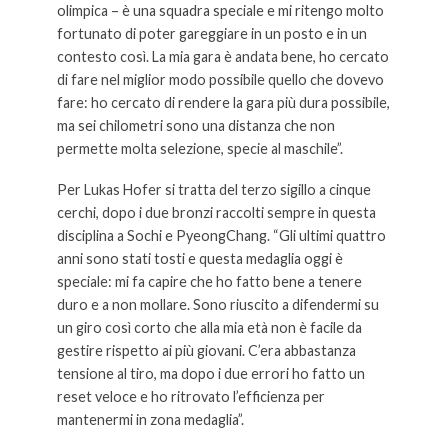
olimpica – è una squadra speciale e mi ritengo molto
fortunato di poter gareggiare in un posto e in un
contesto così. La mia gara è andata bene, ho cercato
di fare nel miglior modo possibile quello che dovevo
fare: ho cercato di rendere la gara più dura possibile,
ma sei chilometri sono una distanza che non
permette molta selezione, specie al maschile”.
Per Lukas Hofer si tratta del terzo sigillo a cinque
cerchi, dopo i due bronzi raccolti sempre in questa
disciplina a Sochi e PyeongChang. “Gli ultimi quattro
anni sono stati tosti e questa medaglia oggi è
speciale: mi fa capire che ho fatto bene a tenere
duro e a non mollare. Sono riuscito a difendermi su
un giro così corto che alla mia età non è facile da
gestire rispetto ai più giovani. C’era abbastanza
tensione al tiro, ma dopo i due errori ho fatto un
reset veloce e ho ritrovato l’efficienza per
mantenermi in zona medaglia”.