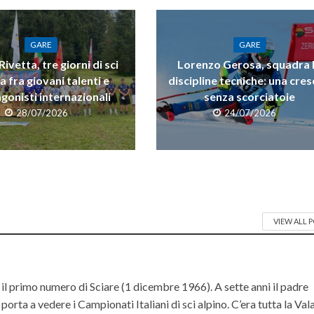
GARE
GARE
ivetta, tre giorni di sci
Lorenzo Gerosa, squadra 
a fra giovani talenti e
discipline tecniche: una cres
gonisti internazionali
senza scorciatoie
28/07/2026
24/07/2026
VIEW ALL 
il primo numero di Sciare (1 dicembre 1966). A sette anni il padre
orta a vedere i Campionati Italiani di sci alpino. C’era tutta la Va