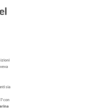
el
izioni
aveva
nti sia
a
07 con
arina