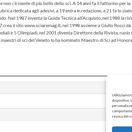
non c’è niente di più bello dello sci. A 14 anni fa il fattorino per la
ubrica dedicata agli adesivi, a 19 entra in redazione, a 21 fa lo slal
do. Nel 1987 inventa la Guida Tecnica all’Acquisto, nel 1988 la riv
rea il sito www.sciaremag.it, nel 1998 assieme a Giulio Rossi dà 
iali e 5 Olimpiadi, nel 2001 diventa Direttore della Rivista, ruolo
ei maestri di sci del Veneto lo ha nominato Maestro di Sci ad Hono
Utilizziamo 
dispositivo.
personalizzat
comportament
revoca del c