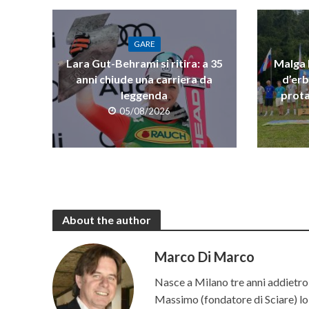
GARE
Lara Gut-Behrami si ritira: a 35
Malga R
anni chiude una carriera da
d’erb
leggenda
prota
05/08/2026
About the author
Marco Di Marco
Nasce a Milano tre anni addietro 
Massimo (fondatore di Sciare) lo p