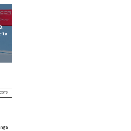
B,
cita
POSTS
langa