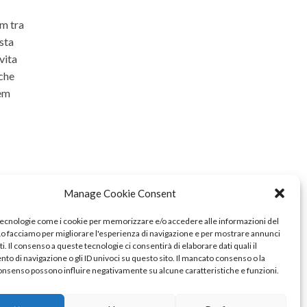
om tra
ista
vita
 che
rem
Manage Cookie Consent
tecnologie come i cookie per memorizzare e/o accedere alle informazioni del
 Lo facciamo per migliorare l'esperienza di navigazione e per mostrare annunci
i. Il consenso a queste tecnologie ci consentirà di elaborare dati quali il
o di navigazione o gli ID univoci su questo sito. Il mancato consenso o la
onsenso possono influire negativamente su alcune caratteristiche e funzioni.