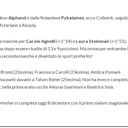
edese
Alphand
e dalla finlandese
Pykalainen
, ecco Collomb, seguit
Mcfarlane a Abouly.
da manche per
Carole Agnelli
(+1″14) e
Laura Steinmair
(+1″51),
a dopo essere risalite di 13 e 9 posizioni. Ma ormai per entrambe 
ella seconda manche è diventato lo sport preferito!
lfrond (22esima), Francesca Carolli (23esima), Ambra Pomarè
zona punti davanti a Tatum Bieler (25esima). Non ha invece complet
ella prima erano uscite Alessia Guerinoni e Beatrice Sola.
rhofen si completa oggi 8 dicembre con il primo slalom stagional