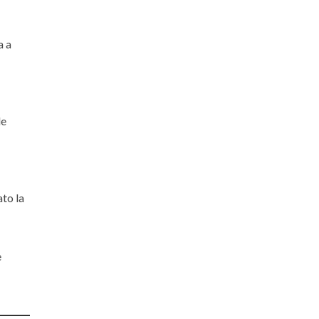
a a
le
ato la
e