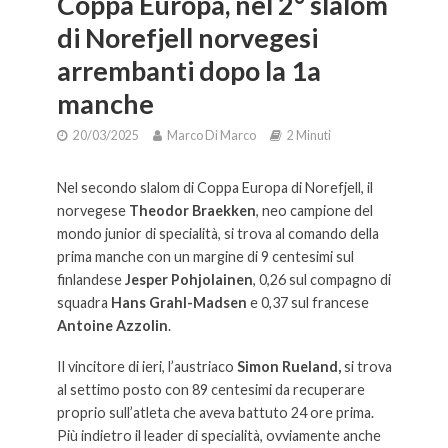
Coppa Europa, nel 2° slalom
di Norefjell norvegesi
arrembanti dopo la 1a
manche
20/03/2025
Marco Di Marco
2 Minuti
Nel secondo slalom di Coppa Europa di Norefjell, il
norvegese
Theodor Braekken
, neo campione del
mondo junior di specialità, si trova al comando della
prima manche con un margine di 9 centesimi sul
finlandese
Jesper Pohjolainen
, 0,26 sul compagno di
squadra
Hans Grahl-Madsen
e 0,37 sul francese
Antoine Azzolin
.
Il vincitore di ieri, l’austriaco
Simon Rueland,
si trova
al settimo posto con 89 centesimi da recuperare
proprio sull’atleta che aveva battuto 24 ore prima.
Più indietro il leader di specialità, ovviamente anche