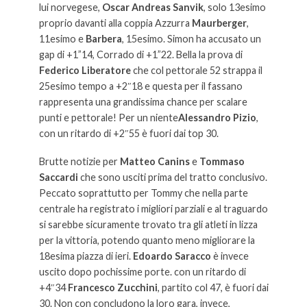
lui norvegese,
Oscar Andreas Sanvik
, solo 13esimo
proprio davanti alla coppia Azzurra
Maurberger
,
11esimo e
Barbera
, 15esimo. Simon ha accusato un
gap di +1”14, Corrado di +1”22. Bella la prova di
Federico Liberatore
che col pettorale 52 strappa il
25esimo tempo a +2″18 e questa per il fassano
rappresenta una grandissima chance per scalare
punti e pettorale! Per un niente
Alessandro Pizio
,
con un ritardo di +2″55 è fuori dai top 30.
Brutte notizie per
Matteo Canins
e
Tommaso
Saccardi
che sono usciti prima del tratto conclusivo.
Peccato soprattutto per Tommy che nella parte
centrale ha registrato i migliori parziali e al traguardo
si sarebbe sicuramente trovato tra gli atleti in lizza
per la vittoria, potendo quanto meno migliorare la
18esima piazza di ieri.
Edoardo Saracco
è invece
uscito dopo pochissime porte. con un ritardo di
+4″34
Francesco Zucchini
, partito col 47, è fuori dai
30. Non con concludono la loro gara, invece,