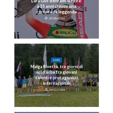
Lara Gut-Behrami si ritira:
a 35 anni chiude una
carriera da leggenda
05/08/2026
GARE
Malga Rivetta, tre giorni di
sci d’erba fra giovani
talenti e protagonisti
internazionali
28/07/2026