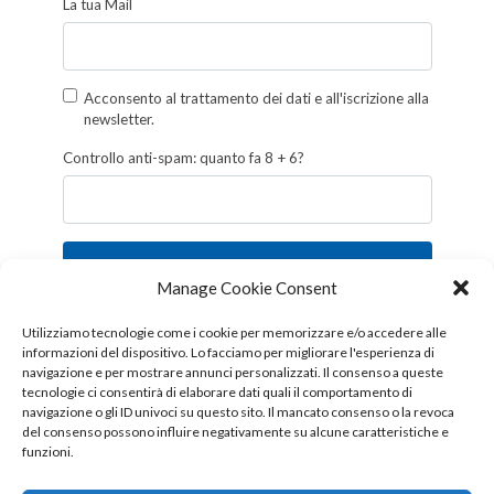
La tua Mail
Acconsento al trattamento dei dati e all'iscrizione alla
newsletter.
Controllo anti-spam: quanto fa 8 + 6?
Iscriviti
Manage Cookie Consent
Follow us!
Utilizziamo tecnologie come i cookie per memorizzare e/o accedere alle
informazioni del dispositivo. Lo facciamo per migliorare l'esperienza di
navigazione e per mostrare annunci personalizzati. Il consenso a queste
tecnologie ci consentirà di elaborare dati quali il comportamento di
navigazione o gli ID univoci su questo sito. Il mancato consenso o la revoca
del consenso possono influire negativamente su alcune caratteristiche e
funzioni.