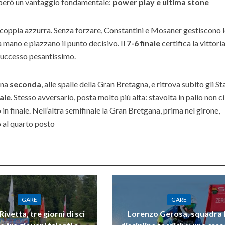
ne però un vantaggio fondamentale:
power play e ultima stone
a coppia azzurra. Senza forzare, Constantini e Mosaner gestiscono 
a mano e piazzano il punto decisivo. Il
7-6 finale
certifica la vittori
 successo pesantissimo.
ina
seconda
, alle spalle della Gran Bretagna, e ritrova subito gli St
ale
. Stesso avversario, posta molto più alta: stavolta in palio non c
 in finale. Nell’altra semifinale la Gran Bretgana, prima nel girone,
o al quarto posto
GARE
GARE
ivetta, tre giorni di sci
Lorenzo Gerosa, squadra 