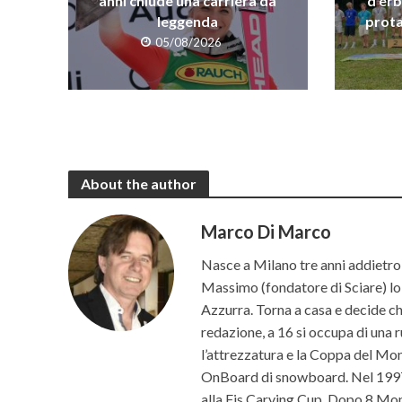
anni chiude una carriera da
d’erb
leggenda
prota
05/08/2026
About the author
Marco Di Marco
Nasce a Milano tre anni addietro 
Massimo (fondatore di Sciare) lo p
Azzurra. Torna a casa e decide che 
redazione, a 16 si occupa di una r
l’attrezzatura e la Coppa del Mon
OnBoard di snowboard. Nel 1997 c
alla Fis Carving Cup. Dopo 8 Mond