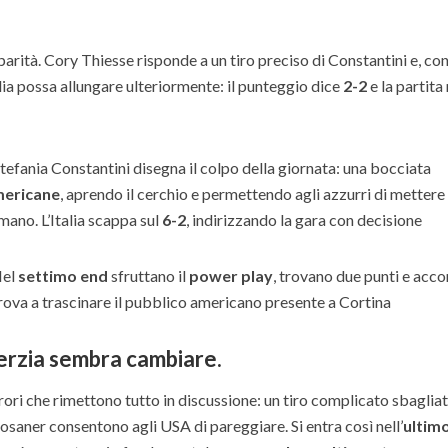
 parità. Cory Thiesse risponde a un tiro preciso di Constantini e, co
alia possa allungare ulteriormente: il punteggio dice
2-2
e la partita
Stefania Constantini disegna il colpo della giornata: una bocciata
mericane
, aprendo il cerchio e permettendo agli azzurri di mettere
mano. L’Italia scappa sul
6-2
, indirizzando la gara con decisione
Nel
settimo end
sfruttano il
power play
, trovano due punti e acc
rova a trascinare il pubblico americano presente a Cortina
nerzia sembra cambiare.
rori che rimettono tutto in discussione: un tiro complicato sbaglia
saner consentono agli USA di pareggiare. Si entra così nell’
ultim