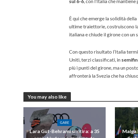
sul 6-6
, con l’Italia che mantie
È qui che emerge la solidità dell
ultime traiettorie, costruiscono l
italiana e chiude il girone con un
Con questo risultato l’Italia term
Uniti, terzi classificati, in
semifin
più i punti del girone, ma un posto
affronterà la Svezia che ha chius
You may also like
GARE
Lara Gut-Behrami si ritira: a 35
Malga R