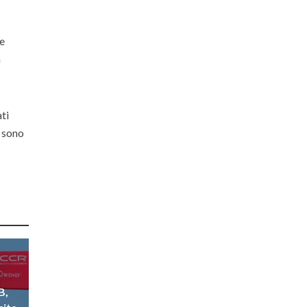
le
a
ati
i sono
B,