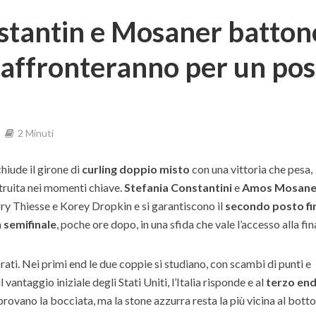
stantin e Mosaner batton
riaffronteranno per un po
2 Minuti
hiude il girone di
curling doppio misto
con una vittoria che pesa,
truita nei momenti chiave.
Stefania Constantini
e
Amos Mosane
y Thiesse e Korey Dropkin e si garantiscono il
secondo posto fi
n
semifinale
, poche ore dopo, in una sfida che vale l’accesso alla fi
ibrati. Nei primi end le due coppie si studiano, con scambi di punti e
vantaggio iniziale degli Stati Uniti, l’Italia risponde e al
terzo en
 provano la bocciata, ma la stone azzurra resta la più vicina al bott