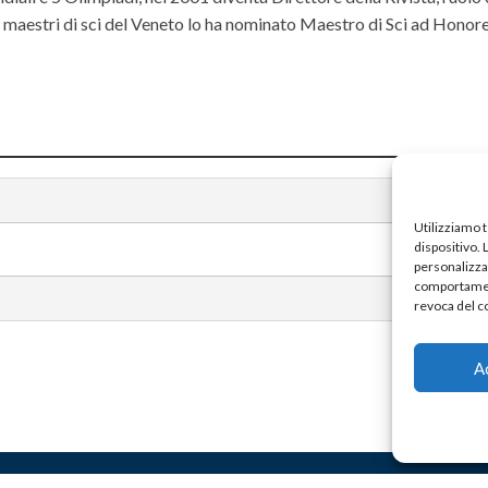
ei maestri di sci del Veneto lo ha nominato Maestro di Sci ad Hono
Utilizziamo 
dispositivo.
personalizzat
comportament
revoca del c
A
CHI SIAMO
CON