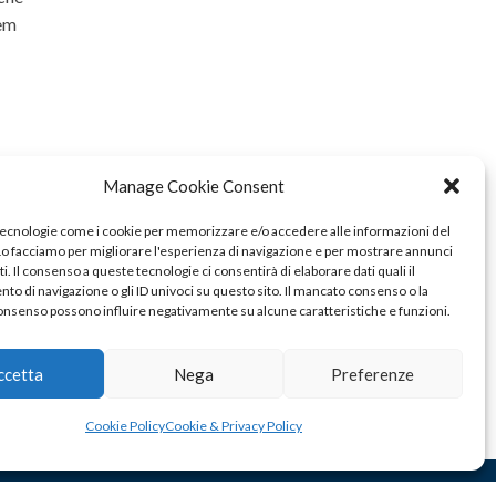
rem
Manage Cookie Consent
tecnologie come i cookie per memorizzare e/o accedere alle informazioni del
 Lo facciamo per migliorare l'esperienza di navigazione e per mostrare annunci
i. Il consenso a queste tecnologie ci consentirà di elaborare dati quali il
o di navigazione o gli ID univoci su questo sito. Il mancato consenso o la
onsenso possono influire negativamente su alcune caratteristiche e funzioni.
ccetta
Nega
Preferenze
Cookie Policy
Cookie & Privacy Policy
TATTI
PUBBLICITÀ
COOKIE & PRIVACY POLICY