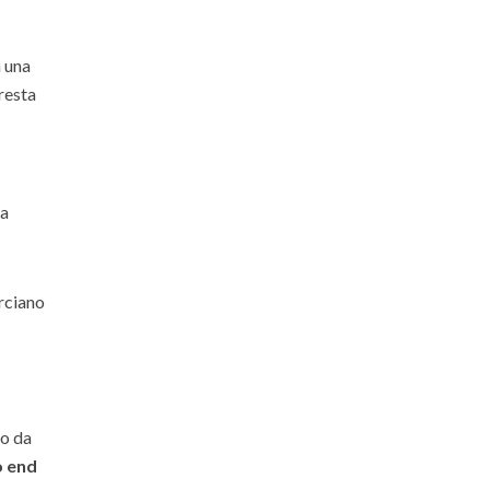
n una
 resta
 a
orciano
to da
o end