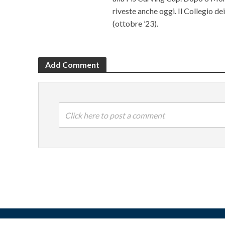
riveste anche oggi. Il Collegio d
(ottobre ’23).
Add Comment
Click here to post a comment
Copyright © 2026 OTTIS surl - Tutti i diritti sono riservati