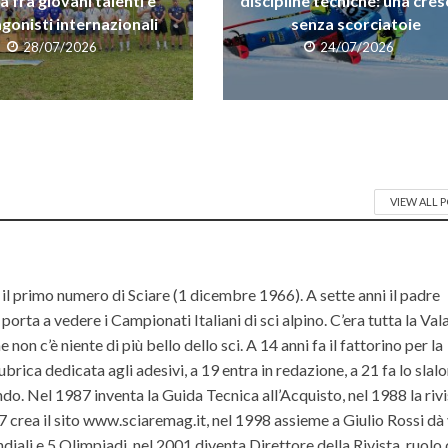
a fra giovani talenti e
discipline tecniche: una cres
gonisti internazionali
senza scorciatoie
28/07/2026
24/07/2026
VIEW ALL 
il primo numero di Sciare (1 dicembre 1966). A sette anni il padre
orta a vedere i Campionati Italiani di sci alpino. C’era tutta la Va
non c’è niente di più bello dello sci. A 14 anni fa il fattorino per la
ubrica dedicata agli adesivi, a 19 entra in redazione, a 21 fa lo slal
do. Nel 1987 inventa la Guida Tecnica all’Acquisto, nel 1988 la riv
rea il sito www.sciaremag.it, nel 1998 assieme a Giulio Rossi dà 
iali e 5 Olimpiadi, nel 2001 diventa Direttore della Rivista, ruolo