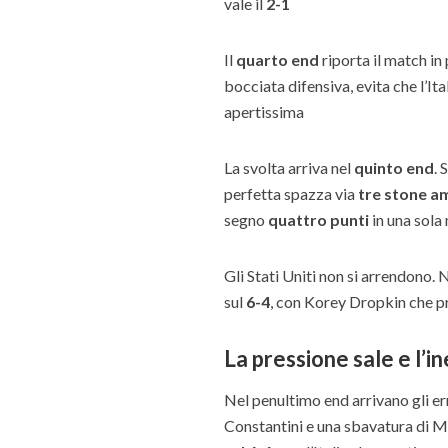
vale il
2-1
Il
quarto end
riporta il match in
bocciata difensiva, evita che l’It
apertissima
La svolta arriva nel
quinto end
. 
perfetta spazza via
tre stone a
segno
quattro punti
in una sola 
Gli Stati Uniti non si arrendono. 
sul
6-4
, con Korey Dropkin che p
La pressione sale e l’i
Nel penultimo end arrivano gli er
Constantini e una sbavatura di Mo