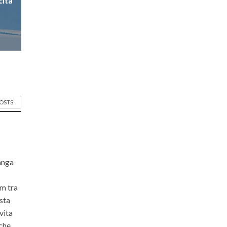
cita
POSTS
langa
om tra
ista
vita
 che