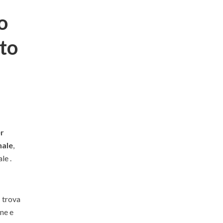
o
sto
r
nale
,
nale
.
d
trova
one e