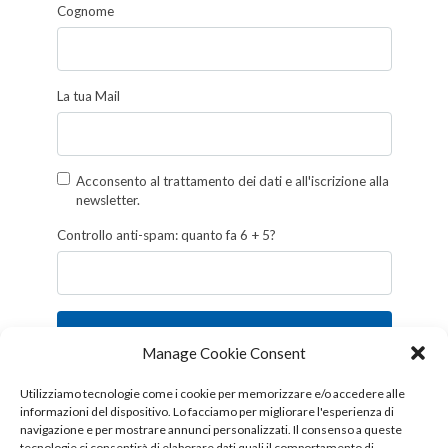
Cognome
La tua Mail
Acconsento al trattamento dei dati e all'iscrizione alla
newsletter.
Controllo anti-spam: quanto fa 6 + 5?
Iscriviti
Manage Cookie Consent
Follow us!
Utilizziamo tecnologie come i cookie per memorizzare e/o accedere alle
informazioni del dispositivo. Lo facciamo per migliorare l'esperienza di
navigazione e per mostrare annunci personalizzati. Il consenso a queste
tecnologie ci consentirà di elaborare dati quali il comportamento di