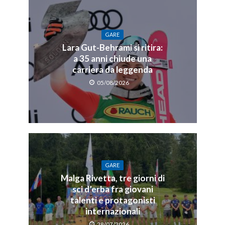
GARE
Lara Gut-Behrami si ritira:
a 35 anni chiude una
carriera da leggenda
05/08/2026
GARE
Malga Rivetta, tre giorni di
sci d’erba fra giovani
talenti e protagonisti
internazionali
28/07/2026