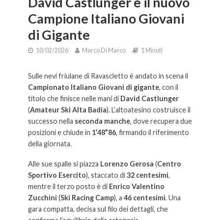
David Castlunger è il nuovo
Campione Italiano Giovani
di Gigante
10/02/2026
Marco Di Marco
1 Minuti
Sulle nevi friulane di Ravascletto è andato in scena il
Campionato Italiano Giovani di gigante
, con il
titolo che finisce nelle mani di
David Castlunger
(
Amateur Ski Alta Badia
). L’altoatesino costruisce il
successo nella
seconda manche
, dove recupera due
posizioni e chiude in
1’48”86
, firmando il riferimento
della giornata.
Alle sue spalle si piazza
Lorenzo Gerosa
(
Centro
Sportivo Esercito
), staccato di
32 centesimi
,
mentre il terzo posto è di
Enrico Valentino
Zucchini
(
Ski Racing Camp
), a
46 centesimi
. Una
gara compatta, decisa sul filo dei dettagli, che