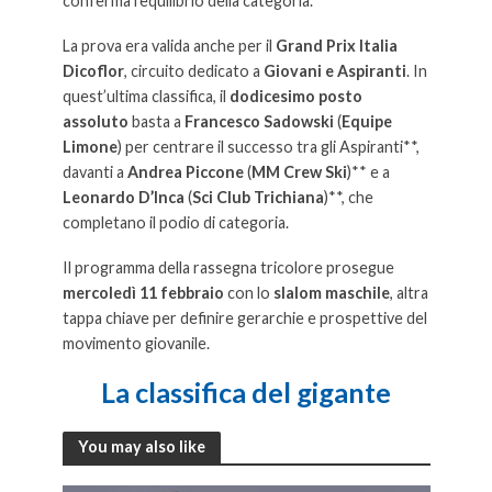
conferma l’equilibrio della categoria.
La prova era valida anche per il
Grand Prix Italia
Dicoflor
, circuito dedicato a
Giovani e Aspiranti
. In
quest’ultima classifica, il
dodicesimo posto
assoluto
basta a
Francesco Sadowski
(
Equipe
Limone
) per centrare il successo tra gli Aspiranti**,
davanti a
Andrea Piccone
(
MM Crew Ski
)** e a
Leonardo D’Inca
(
Sci Club Trichiana
)**, che
completano il podio di categoria.
Il programma della rassegna tricolore prosegue
mercoledì 11 febbraio
con lo
slalom maschile
, altra
tappa chiave per definire gerarchie e prospettive del
movimento giovanile.
La classifica del gigante
You may also like