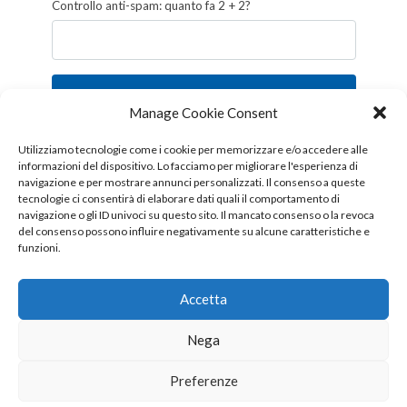
Controllo anti-spam: quanto fa 2 + 2?
Iscriviti
Manage Cookie Consent
Follow us!
Utilizziamo tecnologie come i cookie per memorizzare e/o accedere alle
informazioni del dispositivo. Lo facciamo per migliorare l'esperienza di
navigazione e per mostrare annunci personalizzati. Il consenso a queste
tecnologie ci consentirà di elaborare dati quali il comportamento di
navigazione o gli ID univoci su questo sito. Il mancato consenso o la revoca
del consenso possono influire negativamente su alcune caratteristiche e
funzioni.
Accetta
Nega
Copyright © 2026 OTTIS surl - Tutti i diritti sono riservati
Preferenze
CHI SIAMO
CONTATTI
PUBBLICITÀ