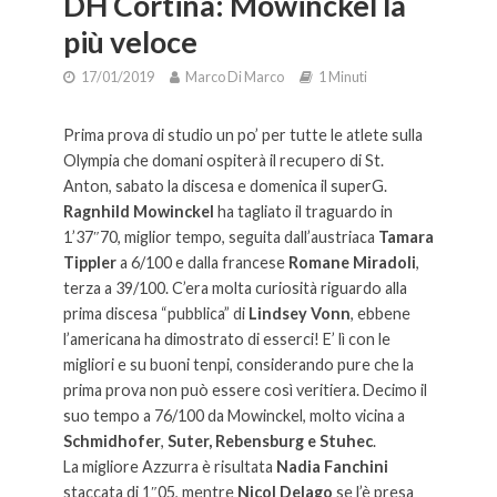
DH Cortina: Mowinckel la
più veloce
17/01/2019
Marco Di Marco
1 Minuti
Prima prova di studio un po’ per tutte le atlete sulla
Olympia che domani ospiterà il recupero di St.
Anton, sabato la discesa e domenica il superG.
Ragnhild Mowinckel
ha tagliato il traguardo in
1’37″70, miglior tempo, seguita dall’austriaca
Tamara
Tippler
a 6/100 e dalla francese
Romane Miradoli
,
terza a 39/100. C’era molta curiosità riguardo alla
prima discesa “pubblica” di
Lindsey Vonn
, ebbene
l’americana ha dimostrato di esserci! E’ lì con le
migliori e su buoni tenpi, considerando pure che la
prima prova non può essere così veritiera. Decimo il
suo tempo a 76/100 da Mowinckel, molto vicina a
Schmidhofer
,
Suter, Rebensburg e Stuhec
.
La migliore Azzurra è risultata
Nadia Fanchini
staccata di 1″05, mentre
Nicol Delago
se l’è presa