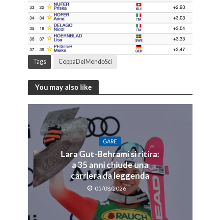
Tags
CoppaDelMondoSci
You may also like
GARE
Lara Gut-Behrami si ritira:
a 35 anni chiude una
carriera da leggenda
05/08/2026