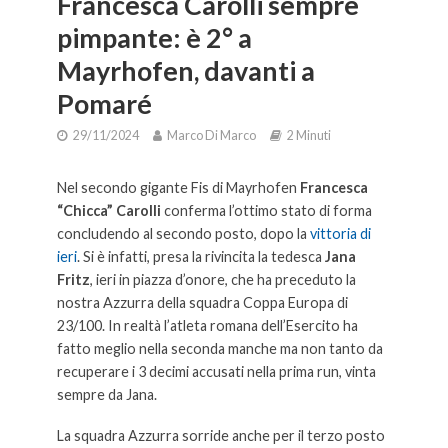
Francesca Carolli sempre
pimpante: è 2° a
Mayrhofen, davanti a
Pomaré
29/11/2024
Marco Di Marco
2 Minuti
Nel secondo gigante Fis di Mayrhofen
Francesca
“Chicca” Carolli
conferma l’ottimo stato di forma
concludendo al secondo posto, dopo la
vittoria di
ieri
. Si è infatti, presa la rivincita la tedesca
Jana
Fritz
, ieri in piazza d’onore, che ha preceduto la
nostra Azzurra della squadra Coppa Europa di
23/100. In realtà l’atleta romana dell’Esercito ha
fatto meglio nella seconda manche ma non tanto da
recuperare i 3 decimi accusati nella prima run, vinta
sempre da Jana.
La squadra Azzurra sorride anche per il terzo posto