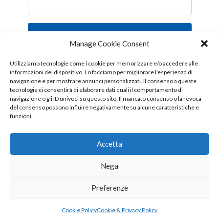
Iscriviti
Manage Cookie Consent
Follow us!
Utilizziamo tecnologie come i cookie per memorizzare e/o accedere alle
informazioni del dispositivo. Lo facciamo per migliorare l'esperienza di
navigazione e per mostrare annunci personalizzati. Il consenso a queste
tecnologie ci consentirà di elaborare dati quali il comportamento di
navigazione o gli ID univoci su questo sito. Il mancato consenso o la revoca
del consenso possono influire negativamente su alcune caratteristiche e
funzioni.
Accetta
Nega
Copyright © 2026 OTTIS surl - Tutti i diritti sono riservati
Preferenze
CHI SIAMO
CONTATTI
PUBBLICITÀ
Cookie Policy
Cookie & Privacy Policy
COOKIE & PRIVACY POLICY