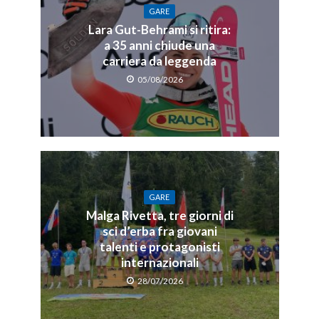
GARE
Lara Gut-Behrami si ritira:
a 35 anni chiude una
carriera da leggenda
05/08/2026
GARE
Malga Rivetta, tre giorni di
sci d’erba fra giovani
talenti e protagonisti
internazionali
28/07/2026