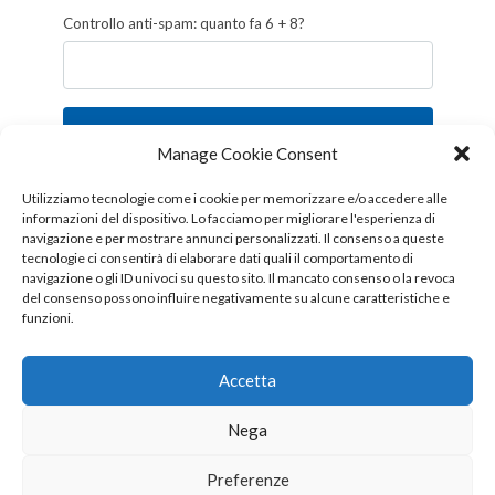
Controllo anti-spam: quanto fa 6 + 8?
Iscriviti
Manage Cookie Consent
Follow us!
Utilizziamo tecnologie come i cookie per memorizzare e/o accedere alle
informazioni del dispositivo. Lo facciamo per migliorare l'esperienza di
navigazione e per mostrare annunci personalizzati. Il consenso a queste
tecnologie ci consentirà di elaborare dati quali il comportamento di
navigazione o gli ID univoci su questo sito. Il mancato consenso o la revoca
del consenso possono influire negativamente su alcune caratteristiche e
funzioni.
Accetta
Nega
Copyright © 2026 OTTIS surl - Tutti i diritti sono riservati
Preferenze
CHI SIAMO
CONTATTI
PUBBLICITÀ