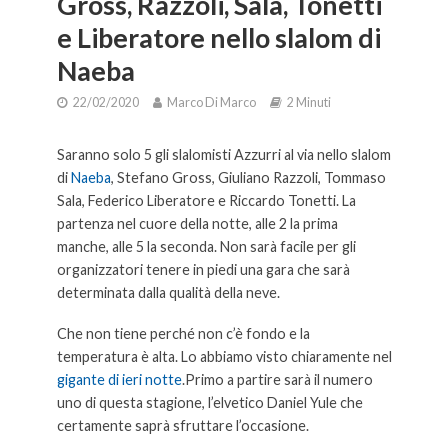
Gross, Razzoli, Sala, Tonetti
e Liberatore nello slalom di
Naeba
22/02/2020
Marco Di Marco
2 Minuti
Saranno solo 5 gli slalomisti Azzurri al via nello slalom
di
Naeba
, Stefano Gross, Giuliano Razzoli, Tommaso
Sala, Federico Liberatore e Riccardo Tonetti. La
partenza nel cuore della notte, alle 2 la prima
manche, alle 5 la seconda. Non sarà facile per gli
organizzatori tenere in piedi una gara che sarà
determinata dalla qualità della neve.
Che non tiene perché non c’è fondo e la
temperatura è alta. Lo abbiamo visto chiaramente nel
gigante di ieri notte
.Primo a partire sarà il numero
uno di questa stagione, l’elvetico Daniel Yule che
certamente saprà sfruttare l’occasione.