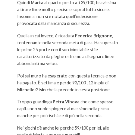
Quindi
Marta
al quarto posto a +39/100, bravissima
a tirare linee molto precise e soprattutto sicure.
Insomma, non si è notata quell’indecisione
provocata dalla mancanza di sicurezza.
Quella in cui invece, è ricaduta
Federica Brignone
,
tentennante nella seconda metà di gara. Ha superato
le prime 25 porte con il suo inimitabile stile
caratterizzato da pieghe estreme a disegnare linee
abbondanti ma veloci.
Poi sul muro ha esagerato con questa tecnica e non
ha pagato. È settima e perde 93/100 , 12 in più di
Michelle Gisin
che la precede in sesta posizione.
Troppo guardinga
Petra Vlhova
che come spesso
capita non vuole spingere al massimo nella prima
manche per poi rischiare di più nella seconda.
Nei giochi c’è anche lei perché 59/100 per lei, alle
spalle di Marta, sono recuperabili.