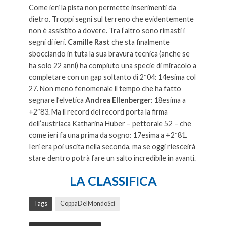
Come ieri la pista non permette inserimenti da
dietro. Troppi segni sul terreno che evidentemente
non è assistito a dovere. Tra l’altro sono rimasti i
segni di ieri.
Camille Rast
che sta finalmente
sbocciando in tuta la sua bravura tecnica (anche se
ha solo 22 anni) ha compiuto una specie di miracolo a
completare con un gap soltanto di 2″04: 14esima col
27. Non meno fenomenale il tempo che ha fatto
segnare l’elvetica
Andrea Ellenberger
: 18esima a
+2″83. Ma il record dei record porta la firma
dell’austriaca Katharina Huber – pettorale 52 – che
come ieri fa una prima da sogno: 17esima a +2″81.
Ieri era poi uscita nella seconda, ma se oggi riesceirà
stare dentro potrà fare un salto incredibile in avanti.
LA CLASSIFICA
Tags
CoppaDelMondoSci