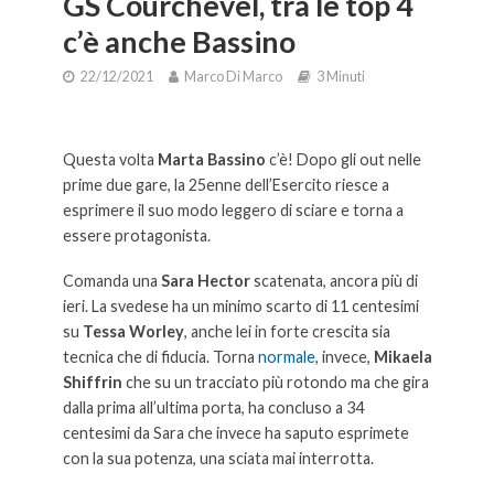
GS Courchevel, tra le top 4
c’è anche Bassino
22/12/2021
Marco Di Marco
3 Minuti
GS Courchevel, tra le top 4 c’è anche Bassino.
Questa volta
Marta Bassino
c’è! Dopo gli out nelle
prime due gare, la 25enne dell’Esercito riesce a
esprimere il suo modo leggero di sciare e torna a
essere protagonista.
Comanda una
Sara Hector
scatenata, ancora più di
ieri. La svedese ha un minimo scarto di 11 centesimi
su
Tessa Worley
, anche lei in forte crescita sia
tecnica che di fiducia. Torna
normale
, invece,
Mikaela
Shiffrin
che su un tracciato più rotondo ma che gira
dalla prima all’ultima porta, ha concluso a 34
centesimi da Sara che invece ha saputo esprimete
con la sua potenza, una sciata mai interrotta.