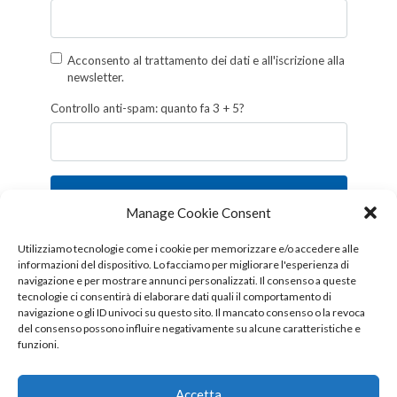
Acconsento al trattamento dei dati e all'iscrizione alla
newsletter.
Controllo anti-spam: quanto fa 3 + 5?
Iscriviti
Manage Cookie Consent
Follow us!
Utilizziamo tecnologie come i cookie per memorizzare e/o accedere alle
informazioni del dispositivo. Lo facciamo per migliorare l'esperienza di
navigazione e per mostrare annunci personalizzati. Il consenso a queste
tecnologie ci consentirà di elaborare dati quali il comportamento di
navigazione o gli ID univoci su questo sito. Il mancato consenso o la revoca
del consenso possono influire negativamente su alcune caratteristiche e
funzioni.
Accetta