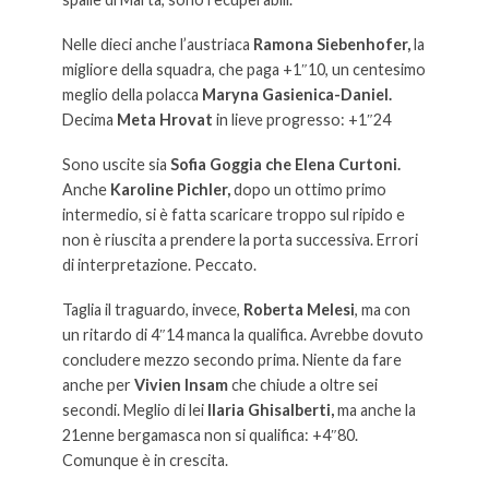
Nelle dieci anche l’austriaca
Ramona Siebenhofer,
la
migliore della squadra, che paga +1″10, un centesimo
meglio della polacca
Maryna Gasienica-Daniel.
Decima
Meta Hrovat
in lieve progresso: +1″24
Sono uscite sia
Sofia Goggia che Elena Curtoni.
Anche
Karoline Pichler,
dopo un ottimo primo
intermedio, si è fatta scaricare troppo sul ripido e
non è riuscita a prendere la porta successiva. Errori
di interpretazione. Peccato.
Taglia il traguardo, invece,
Roberta Melesi
, ma con
un ritardo di 4″14 manca la qualifica. Avrebbe dovuto
concludere mezzo secondo prima. Niente da fare
anche per
Vivien Insam
che chiude a oltre sei
secondi. Meglio di lei
Ilaria Ghisalberti,
ma anche la
21enne bergamasca non si qualifica: +4″80.
Comunque è in crescita.