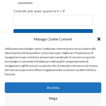
newsletter.
Controllo anti-spam: quanto fa 4 + 3?
Iscriviti
Manage Cookie Consent
Follow us!
Utilizziamo tecnologie come i cookie per memorizzare e/o accedere alle
informazioni del dispositivo. Lo facciamo per migliorare l'esperienza di
navigazione e per mostrare annunci personalizzati. Il consenso a queste
tecnologie ci consentirà di elaborare dati quali il comportamento di
navigazione o gli ID univoci su questo sito. Il mancato consenso o la revoca
del consenso possono influire negativamente su alcune caratteristiche e
funzioni.
Accetta
Nega
Copyright © 2026 OTTIS surl - Tutti i diritti sono riservati