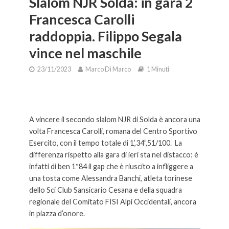
Slalom NJR Solda: in gara 2
Francesca Carolli
raddoppia. Filippo Segala
vince nel maschile
23/11/2023
Marco Di Marco
1 Minuti
Slalom NJR Solda: in gara 2 Francesca Carolli raddoppia. Filippo
Segala vince nel maschile
A vincere il secondo slalom NJR di Solda è ancora una
volta Francesca Carolli, romana del Centro Sportivo
Esercito, con il tempo totale di 1’,34”,51/100. La
differenza rispetto alla gara di ieri sta nel distacco: è
infatti di ben 1″84 il gap che è riuscito a infliggere a
una tosta come Alessandra Banchi, atleta torinese
dello Sci Club Sansicario Cesana e della squadra
regionale del Comitato FISI Alpi Occidentali, ancora
in piazza d’onore.