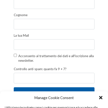
Cognome
La tua Mail
Acconsento al trattamento dei dati e all'iscrizione alla
newsletter.
Controllo anti-spam: quanto fa 9 + 7?
Iscriviti
Manage Cookie Consent
Follow us!
Utilizziamo tecnologie come i cookie per memorizzare e/o accedere alle