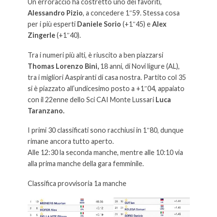
Un erroraccio ha costretto uno dei favoriti,
Alessandro Pizio
, a concedere 1″59. Stessa cosa
per i più esperti
Daniele Sorio
(+1″45) e
Alex
Zingerle
(+1″40).
Tra i numeri più alti, è riuscito a ben piazzarsi
Thomas Lorenzo Bini,
18 anni, di Novi ligure (AL),
tra i migliori Aaspiranti di casa nostra. Partito col 35
si è piazzato all’undicesimo posto a +1″04, appaiato
con il 22enne dello Sci CAI Monte Lussari
Luca
Taranzano.
I primi 30 classificati sono racchiusi in 1″80, dunque
rimane ancora tutto aperto.
Alle 12:30 la seconda manche, mentre alle 10:10 via
alla prima manche della gara femminile.
Classifica provvisoria 1a manche