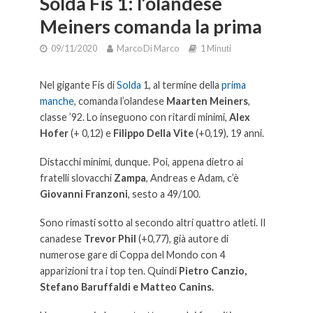
Solda Fis 1: l’olandese
Meiners comanda la prima
09/11/2020
Marco Di Marco
1 Minuti
Nel gigante Fis di
Solda
1, al termine della
prima
manche
, comanda l’olandese
Maarten Meiners
,
classe ’92. Lo inseguono con ritardi minimi,
Alex
Hofer
(+ 0,12) e
Filippo Della Vite
(+0,19), 19 anni.
Distacchi minimi, dunque. Poi, appena dietro ai
fratelli slovacchi
Zampa
, Andreas e Adam, c’è
Giovanni Franzoni
, sesto a 49/100.
Sono rimasti sotto al secondo altri quattro atleti. Il
canadese
Trevor Phil
(+0,77), già autore di
numerose gare di Coppa del Mondo con 4
apparizioni tra i top ten. Quindi
Pietro Canzio,
Stefano Baruffaldi e Matteo Canins.