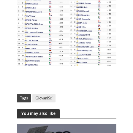
solda Fis 1 il belga
Tags
GiovaniSci
You may also like