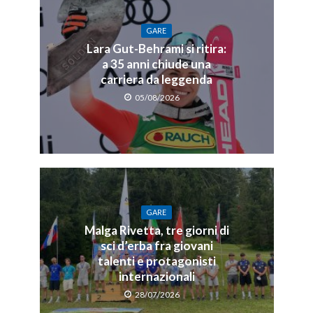
GARE
Lara Gut-Behrami si ritira:
a 35 anni chiude una
carriera da leggenda
05/08/2026
GARE
Malga Rivetta, tre giorni di
sci d’erba fra giovani
talenti e protagonisti
internazionali
28/07/2026