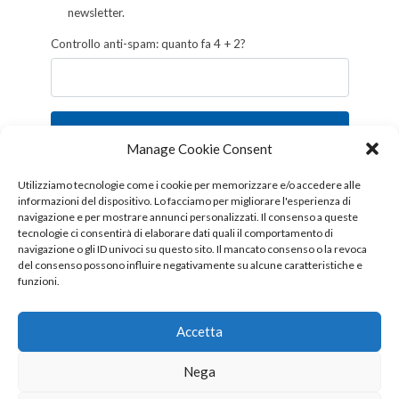
newsletter.
Controllo anti-spam: quanto fa 4 + 2?
Iscriviti
Manage Cookie Consent
Follow us!
Utilizziamo tecnologie come i cookie per memorizzare e/o accedere alle
informazioni del dispositivo. Lo facciamo per migliorare l'esperienza di
navigazione e per mostrare annunci personalizzati. Il consenso a queste
tecnologie ci consentirà di elaborare dati quali il comportamento di
navigazione o gli ID univoci su questo sito. Il mancato consenso o la revoca
del consenso possono influire negativamente su alcune caratteristiche e
funzioni.
Accetta
Nega
Copyright © 2026 OTTIS surl - Tutti i diritti sono riservati