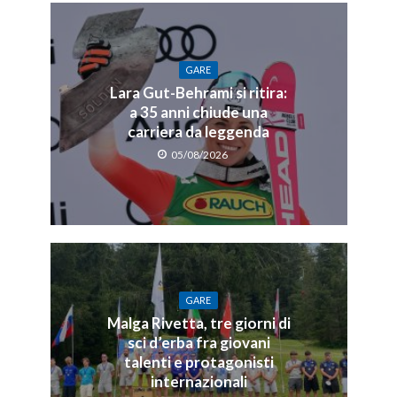
GARE
Lara Gut-Behrami si ritira:
a 35 anni chiude una
carriera da leggenda
05/08/2026
GARE
Malga Rivetta, tre giorni di
sci d’erba fra giovani
talenti e protagonisti
internazionali