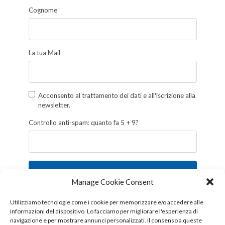
Cognome
La tua Mail
Acconsento al trattamento dei dati e all'iscrizione alla
newsletter.
Controllo anti-spam: quanto fa 5 + 9?
Iscriviti
Manage Cookie Consent
Follow us!
Utilizziamo tecnologie come i cookie per memorizzare e/o accedere alle
informazioni del dispositivo. Lo facciamo per migliorare l'esperienza di
navigazione e per mostrare annunci personalizzati. Il consenso a queste