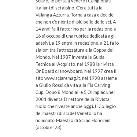
Sciare) lo porta a vedere i Campionati
Italiani di sci alpino. C’era tutta la
Valanga Azzurra. Torna a casa e decide
che non c’è niente di più bello dello sci. A
14 anni fa il fattorino per la redazione, a
16 si occupa di una rubrica dedicata agli
adesivi, a 19 entra in redazione, a 21 fa lo
slalom tra l’attrezzatura e la Coppa del
Mondo. Nel 1987 inventa la Guida
Tecnica all’Acquisto, nel 1988 la rivista
OnBoard di snowboard. Nel 1997 crea il
sito www.sciaremag.it, nel 1998 assieme
a Giulio Rossi dà vita alla Fis Carving
Cup. Dopo 8 Mondiali e 5 Olimpiadi, nel
2001 diventa Direttore della Rivista,
ruolo che riveste anche oggi. Il Collegio
dei maestri di sci del Veneto lo ha
nominato Maestro di Sci ad Honorem
(ottobre ’23).