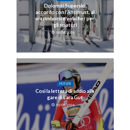
Dolomiti Superski:
accordo con l’Antitrust, al
via rimborsi e voucher per
gli sciatori
08/08/2026
NOTIZIE
Così la lettera di addio alle
gare di Lara Gut
05/08/2026