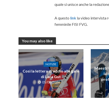
quale si unisce anche la redazione
A questo
link
la video intervista 
femminile FISI FVG.
Andrea Puicher 
You may also like
NOTIZIE
Maestri 
Così la lettera di addio alle gare
la 
di Lara Gut
prof
05/08/2026