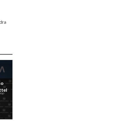
adra
so
ttel