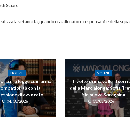
 di Sciare
realizzata sei anni fa, quando era allenatore responsabile della squ
Soravia Pera
NOTIZIE
NOTIZIE
di sci, la legge conferma
Il volto di una valle, il sorri
compatibilità con la
della Marcialonga: Sofia Tre
essione di avvocato
è la nuova Soreghina
04/08/2026
03/08/2026