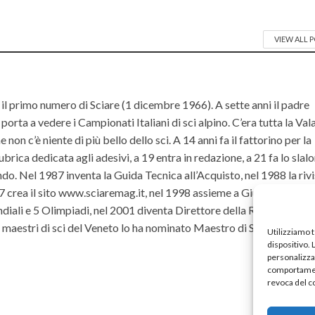
VIEW ALL 
il primo numero di Sciare (1 dicembre 1966). A sette anni il padre
orta a vedere i Campionati Italiani di sci alpino. C’era tutta la Va
non c’è niente di più bello dello sci. A 14 anni fa il fattorino per la
ubrica dedicata agli adesivi, a 19 entra in redazione, a 21 fa lo slal
do. Nel 1987 inventa la Guida Tecnica all’Acquisto, nel 1988 la riv
rea il sito www.sciaremag.it, nel 1998 assieme a Giulio Rossi dà 
iali e 5 Olimpiadi, nel 2001 diventa Direttore della Rivista, ruolo
ei maestri di sci del Veneto lo ha nominato Maestro di Sci ad Hono
Utilizziamo 
dispositivo.
personalizzat
comportament
revoca del c