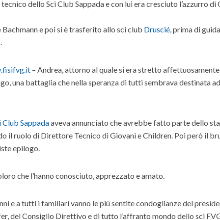
 tecnico dello Sci Club Sappada e con lui era cresciuto l’azzurro d
 Bachmann e poi si è trasferito allo sci club
Druscié
, prima di guida
.
fisifvg.it
– Andrea, attorno al quale si era stretto affettuosamente
ungo, una battaglia che nella speranza di tutti sembrava destinata a
i Club Sappada
aveva annunciato che avrebbe fatto parte dello sta
il ruolo di Direttore Tecnico di Giovani e Children. Poi però il br
iste epilogo.
coloro che l’hanno conosciuto, apprezzato e amato.
anni e a tutti i familiari vanno le più sentite condoglianze del presid
, del Consiglio Direttivo e di tutto l’affranto mondo dello sci FVG