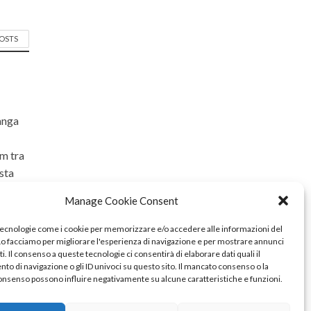
POSTS
langa
om tra
ista
vita
Manage Cookie Consent
 che
rem
tecnologie come i cookie per memorizzare e/o accedere alle informazioni del
 Lo facciamo per migliorare l'esperienza di navigazione e per mostrare annunci
i. Il consenso a queste tecnologie ci consentirà di elaborare dati quali il
o di navigazione o gli ID univoci su questo sito. Il mancato consenso o la
onsenso possono influire negativamente su alcune caratteristiche e funzioni.