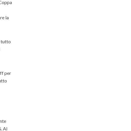
i Coppa
re la
 tutto
d
ff per
utto
ente
. Al