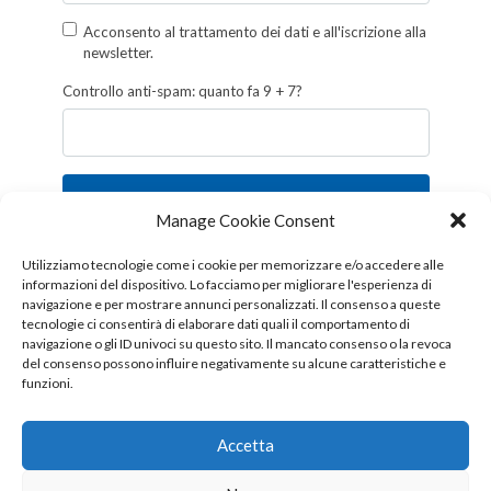
Acconsento al trattamento dei dati e all'iscrizione alla
newsletter.
Controllo anti-spam: quanto fa 9 + 7?
Iscriviti
Manage Cookie Consent
Follow us!
Utilizziamo tecnologie come i cookie per memorizzare e/o accedere alle
informazioni del dispositivo. Lo facciamo per migliorare l'esperienza di
navigazione e per mostrare annunci personalizzati. Il consenso a queste
tecnologie ci consentirà di elaborare dati quali il comportamento di
navigazione o gli ID univoci su questo sito. Il mancato consenso o la revoca
del consenso possono influire negativamente su alcune caratteristiche e
funzioni.
Accetta